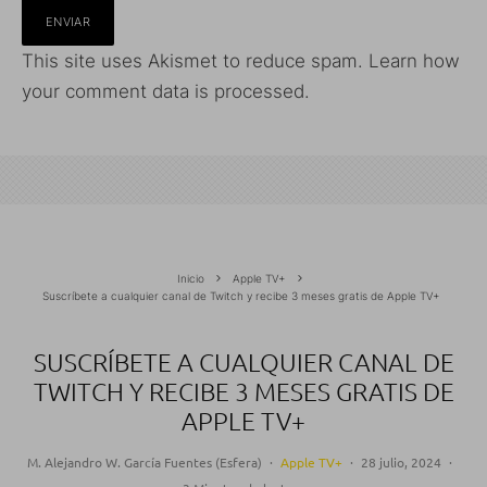
This site uses Akismet to reduce spam.
Learn how
your comment data is processed.
Inicio
Apple TV+
Suscríbete a cualquier canal de Twitch y recibe 3 meses gratis de Apple TV+
SUSCRÍBETE A CUALQUIER CANAL DE
TWITCH Y RECIBE 3 MESES GRATIS DE
APPLE TV+
M. Alejandro W. García Fuentes (Esfera)
·
Apple TV+
·
28 julio, 2024
·