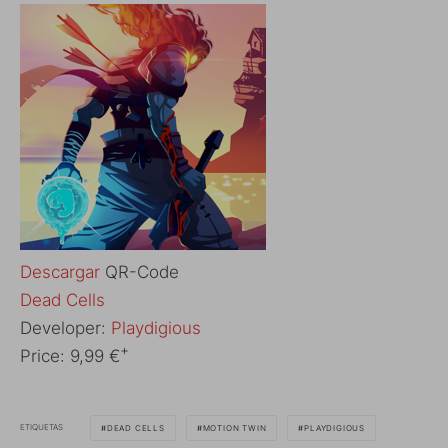
Descargar
QR-Code
‎Dead Cells
Developer:
Playdigious
+
Price:
9,99 €
ETIQUETAS
DEAD CELLS
MOTION TWIN
PLAYDIGIOUS