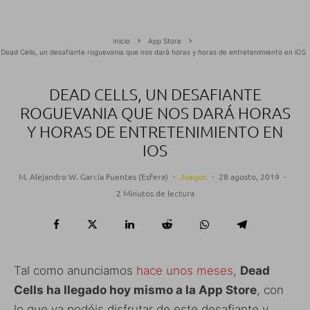
Inicio
App Store
Dead Cells, un desafiante roguevania que nos dará horas y horas de entretenimiento en iOS
DEAD CELLS, UN DESAFIANTE
ROGUEVANIA QUE NOS DARÁ HORAS
Y HORAS DE ENTRETENIMIENTO EN
IOS
M. Alejandro W. García Fuentes (Esfera)
·
Juegos
·
28 agosto, 2019
·
2 Minutos de lectura
Tal como anunciamos
hace unos meses
,
Dead
Cells ha llegado hoy mismo a la App Store
, con
lo que ya podéis disfrutar de este desafiante y