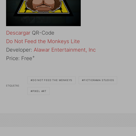
Descargar
QR-Code
‎Do Not Feed the Monkeys Lite
Developer:
Alawar Entertainment, Inc
+
Price:
Free
DO NOT FEED THE MONKEYS
FICTIORAMA STUDIOS
ETIQUETAS
PIXEL ART