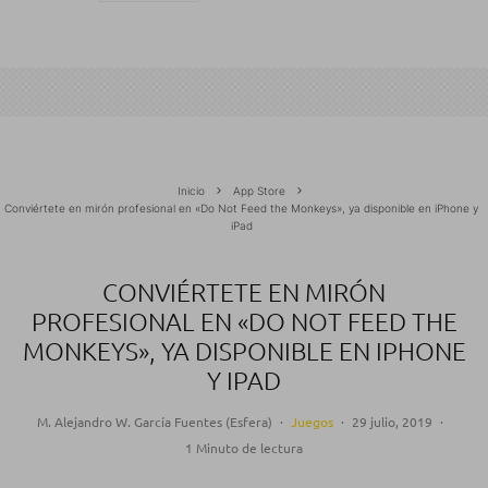
Inicio
App Store
Conviértete en mirón profesional en «Do Not Feed the Monkeys», ya disponible en iPhone y
iPad
CONVIÉRTETE EN MIRÓN
PROFESIONAL EN «DO NOT FEED THE
MONKEYS», YA DISPONIBLE EN IPHONE
Y IPAD
M. Alejandro W. García Fuentes (Esfera)
·
Juegos
·
29 julio, 2019
·
1 Minuto de lectura