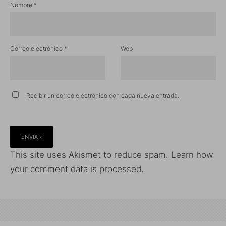
Nombre
*
Correo electrónico
*
Web
Recibir un correo electrónico con cada nueva entrada.
This site uses Akismet to reduce spam.
Learn how
your comment data is processed.