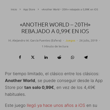
Inicio
App Store
«Another World – 20th» rebajado a 0,99€ en iOS
«ANOTHER WORLD – 20TH»
REBAJADO A 0,99€ EN IOS
M. Alejandro W. García Fuentes (Esfera)
·
Juegos
·
26 julio, 2019
·
1 Minuto de lectura
Por tiempo limitado, el clásico entre los clásicos:
Another World
, se puede conseguir desde la App
Store por
tan solo 0,99€
, en vez de los 4,49€
habituales.
Este juego
llegó ya hace unos años a iOS
en su