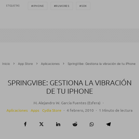
ETIQUETAS
IPHONE
RUMORES
SDK
Inicio
App Store
Aplicaciones
SpringVibe: Gestiona la vibración de tu iPhone
SPRINGVIBE: GESTIONA LA VIBRACIÓN
DE TU IPHONE
M. Alejandro W. García Fuentes (Esfera)
·
Aplicaciones
Apps
Cydia Store
·
4 febrero, 2010
·
1 Minuto de lectura