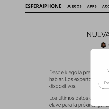
JUEGOS
APPS
AC
NUEVA
S
Desde luego la presentació
Escr
hablar. Los expertos la de
dispositivos.
Los últimos datos que han p
clave para la próxima gene