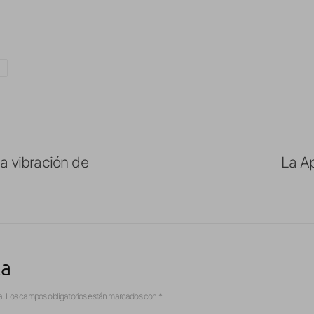
a vibración de
La Ap
ta
a.
Los campos obligatorios están marcados con
*