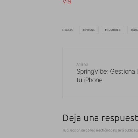
Vía
ETIQUETAS
IPHONE
RUMORES
SDK
Anterior
SpringVibe: Gestiona l
tu iPhone
Deja una respues
Tu dirección de correo electrónico no será publicad