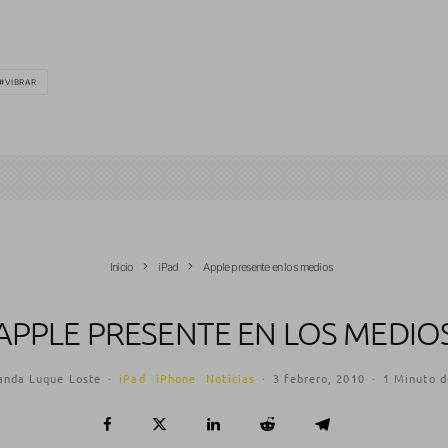
VIBRAR
Inicio
iPad
Apple presente en los medios
APPLE PRESENTE EN LOS MEDIO
anda Luque Loste
·
iPad
iPhone
Noticias
·
3 febrero, 2010
·
1 Minuto d