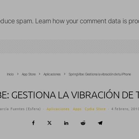
reduce spam.
Learn how your comment data is pro
Inicio
App Store
Aplicaciones
SpringVibe: Gestiona la vibración de tu iPhone
BE: GESTIONA LA VIBRACIÓN DE 
arcía Fuentes (Esfera)
·
Aplicaciones
Apps
Cydia Store
·
4 febrero, 201