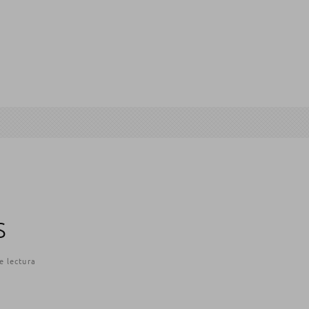
S
e lectura