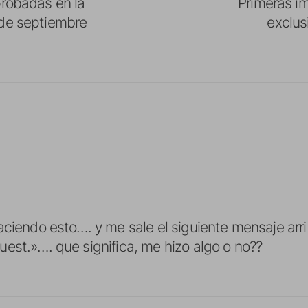
probadas en la
Primeras i
 de septiembre
exclus
aciendo esto…. y me sale el siguiente mensaje arr
est.»…. que significa, me hizo algo o no??