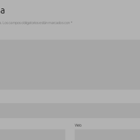
ta
a.
Los campos obligatorios están marcados con
*
Web