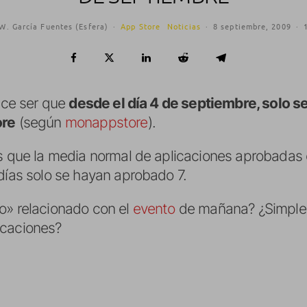
W. García Fuentes (Esfera)
·
App Store
Noticias
·
8 septiembre, 2009
·
rece ser que
desde el día 4 de septiembre, solo 
ore
(según
monappstore
).
es que la media normal de aplicaciones aprobada
días solo se hayan aprobado 7.
o» relacionado con el
evento
de mañana? ¿Simple 
acaciones?