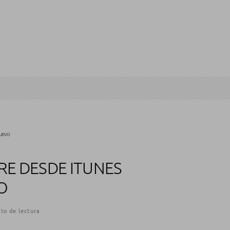
nuevo
RE DESDE ITUNES
O
to de lectura