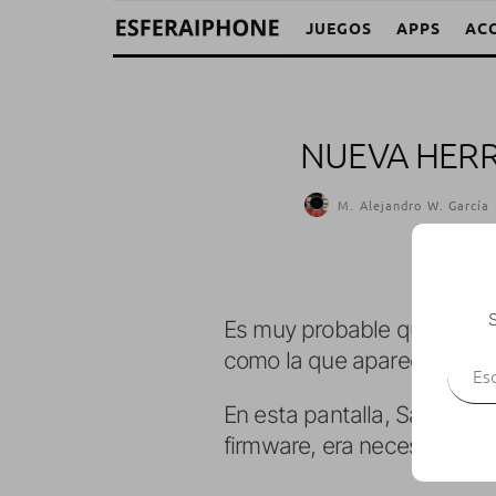
JUEGOS
APPS
AC
NUEVA HERR
M. Alejandro W. García 
S
Es muy probable que los qu
Escr
como la que aparece a con
En esta pantalla, Saurik ex
firmware, era necesario ext