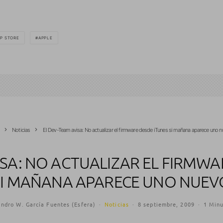
P STORE
APPLE
Noticias
El Dev-Team avisa: No actualizar el firmware desde iTunes si mañana aparece uno 
ISA: NO ACTUALIZAR EL FIRMWA
SI MAÑANA APARECE UNO NUEV
andro W. García Fuentes (Esfera)
·
Noticias
·
8 septiembre, 2009
·
1 Minu