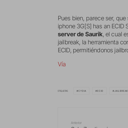
Pues bien, parece ser, que 
iphone 3G[S] has an ECID S
server de Saurik
, el cual
jailbreak, la herramienta 
ECID, permitiéndonos jailbr
Vía
ETIQUETAS
CYDIA
ECID
JAILBREA
Anterior