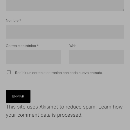
Nombre
*
Correo electrónico
*
Web
Recibir un correo electrónico con cada nueva entrada.
This site uses Akismet to reduce spam.
Learn how
your comment data is processed.