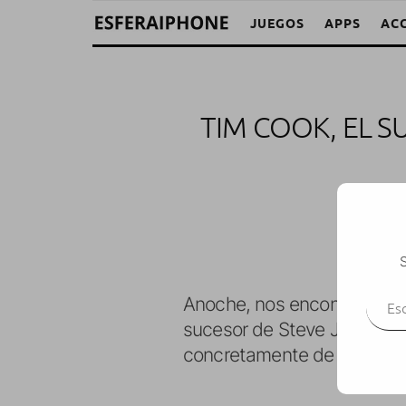
JUEGOS
APPS
AC
TIM COOK, EL S
S
Escr
Anoche, nos encontramos co
sucesor de Steve Jobs,
ha 
concretamente de los altos