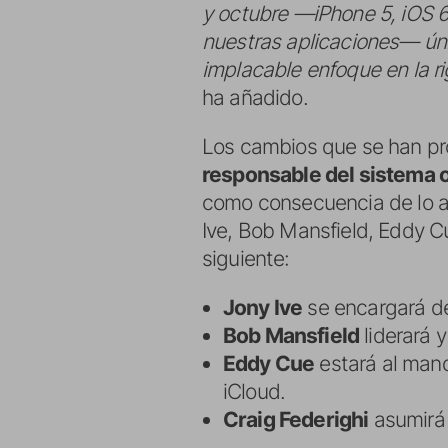
y octubre —iPhone 5, iOS 6
nuestras aplicaciones— úni
implacable enfoque en la ri
ha añadido.
Los cambios que se han pro
responsable del sistema o
como consecuencia de lo an
Ive, Bob Mansfield, Eddy Cu
siguiente:
Jony Ive
se encargará del
Bob Mansfield
liderará 
Eddy Cue
estará al mand
iCloud.
Craig Federighi
asumirá 