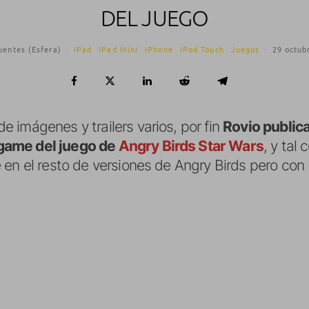
DEL JUEGO
uentes (Esfera)
·
iPad
iPad Mini
iPhone
iPod Touch
Juegos
·
29 octub
 imágenes y trailers varios, por fin
Rovio publica
game del juego de
Angry Birds Star Wars
, y tal
 en el resto de versiones de Angry Birds pero con