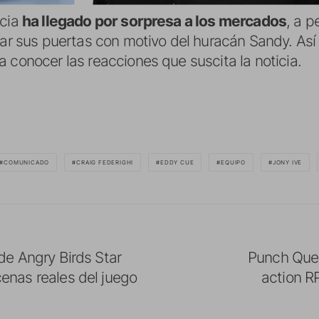
icia
ha llegado por sorpresa a los mercados
, a p
rrar sus puertas con motivo del huracán Sandy. A
 conocer las reacciones que suscita la noticia.
COMUNICADO
CRAIG FEDERIGHI
EDDY CUE
EQUIPO
JONY IVE
de Angry Birds Star
Punch Ques
enas reales del juego
action RP