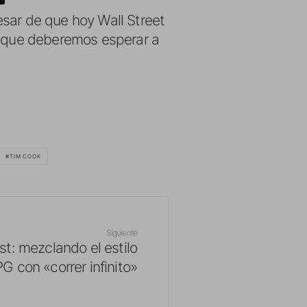
esar de que hoy Wall Street
sí que deberemos esperar a
TIM COOK
Siguiente
t: mezclando el estilo
G con «correr infinito»