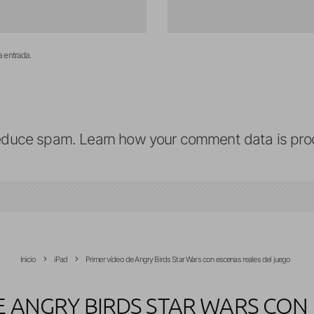
a entrada.
reduce spam.
Learn how your comment data is pro
Inicio
iPad
Primer vídeo de Angry Birds Star Wars con escenas reales del juego
E ANGRY BIRDS STAR WARS CON