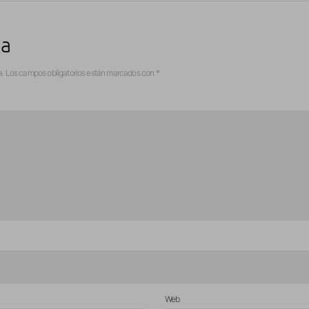
ta
a.
Los campos obligatorios están marcados con
*
Web