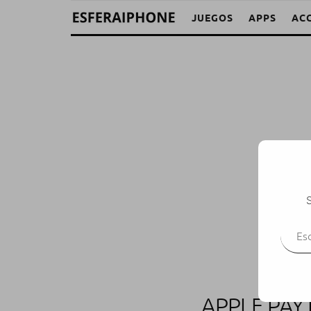
JUEGOS
APPS
AC
S
Escr
APPLE PAY