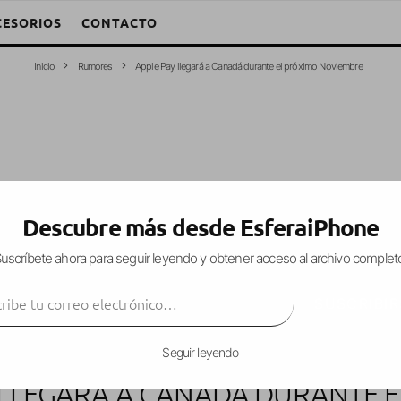
CESORIOS
CONTACTO
Inicio
Rumores
Apple Pay llegará a Canadá durante el próximo Noviembre
Descubre más desde EsferaiPhone
uscríbete ahora para seguir leyendo y obtener acceso al archivo complet
ibe tu correo electrónico…
SUSCRIBIR
Seguir leyendo
 LLEGARÁ A CANADÁ DURANTE 