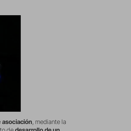
e
asociación
, mediante la
cto de
desarrollo de un