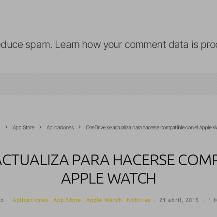
reduce spam.
Learn how your comment data is pro
o
App Store
Aplicaciones
OneDrive se actualiza para hacerse compatible con el Apple W
ACTUALIZA PARA HACERSE COMP
APPLE WATCH
so
·
Aplicaciones
App Store
Apple Watch
Noticias
·
21 abril, 2015
·
1 M