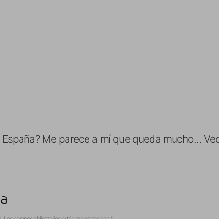
 España? Me parece a mí que queda mucho… Veo 
ta
a.
Los campos obligatorios están marcados con
*