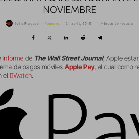
NOVIEMBRE
Iván Fragoso
·
Rumores
·
21 abril, 2015
·
1 Minuto de lectura
e
informe
de
The Wall Street Journal
, Apple estar
stema de pagos móviles
Apple Pay
, el cual como 
n el
Watch
.