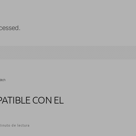
cessed.
atch
ATIBLE CON EL
inuto de lectura