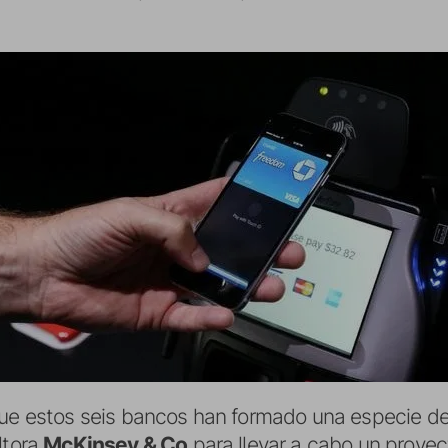
 que estos seis bancos han formado una especie d
ltora
McKinsey & Co
para llevar a cabo un proye