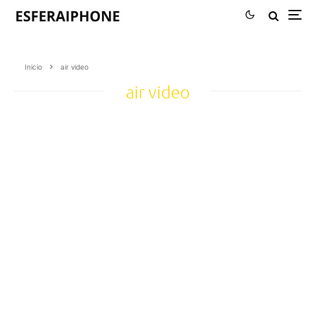
Inicio
air video
air video