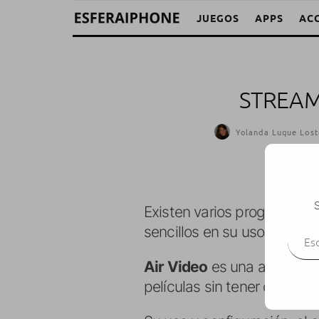
JUEGOS
APPS
AC
STREAM
Yolanda Luque Lost
S
Existen varios programas p
Escr
sencillos en su uso y sobr
Air Video
es una aplicaci
películas sin tener que esta