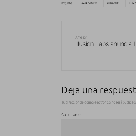
ETIQUETAS
AIR VIDEO
IPHONE
MA
Anterior
Illusion Labs anuncia 
Deja una respues
Tu dirección de correo electrónico no será publicad
Comentario
*