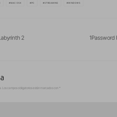
C
MAC OSX
PC
STREAMING
WINDOWS
Labyrinth 2
1Password P
ta
a.
Los campos obligatorios están marcados con
*