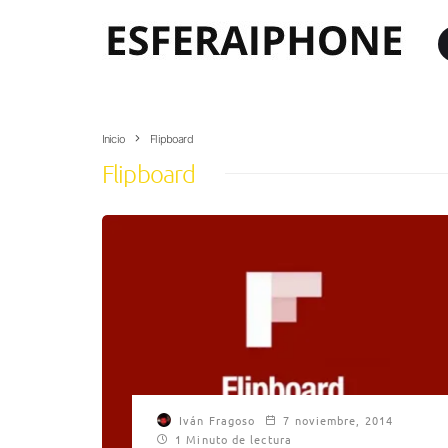
Inicio
Flipboard
Flipboard
Iván Fragoso
7 noviembre, 2014
1 Minuto de lectura