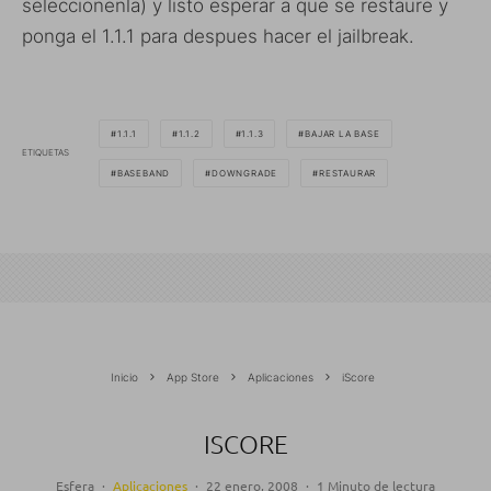
seleccionenla) y listo esperar a que se restaure y
ponga el 1.1.1 para despues hacer el jailbreak.
1.1.1
1.1.2
1.1.3
BAJAR LA BASE
ETIQUETAS
BASEBAND
DOWNGRADE
RESTAURAR
Inicio
App Store
Aplicaciones
iScore
ISCORE
Esfera
·
Aplicaciones
·
22 enero, 2008
·
1 Minuto de lectura