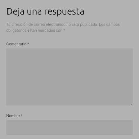
Deja una respuesta
Tu dirección de correo electrónico no será publicada.
Los campos
obligatorios están marcados con
*
Comentario
*
Nombre
*