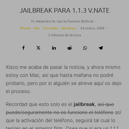
JAILBREAK PARA 1.1.3 V.NATE
M. Alejandro W. García Fuentes (Esfera)
·
iPhone
Mac
Tutoriales
Windows
·
24 enero, 2008
·
2 Minutos de lectura
Xisco me acaba de pasar la noticia, y ahora mismo
estoy con Mac, así que hasta mañana no podré
probarlo, pero por si alguién se atreve aquí os dejo
el proceso.
Recordad que esto solo es el
jailbreak
,
así que
puede/seguramente no os funcione el teléfono
así
que la activación del teléfono, seguirá tal cual lo
teníais en el anterior firm. Osea que si era un 1.1.1