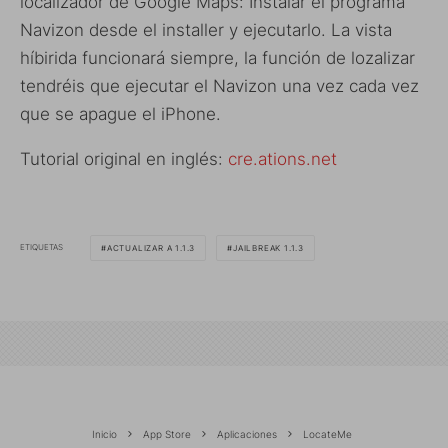
localizador de Google Maps: Instalar el programa
Navizon desde el installer y ejecutarlo. La vista
híbirida funcionará siempre, la función de lozalizar
tendréis que ejecutar el Navizon una vez cada vez
que se apague el iPhone.
Tutorial original en inglés:
cre.ations.net
ETIQUETAS
ACTUALIZAR A 1.1.3
JAILBREAK 1.1.3
Inicio
App Store
Aplicaciones
LocateMe