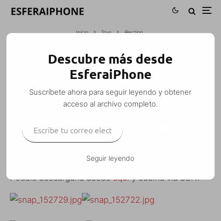
Inicio
Toys
iRection
Descubre más desde
IRECTION
EsferaiPhone
Esfera
·
Toys
·
25 enero, 2008
·
1 Minuto de lectura
Suscríbete ahora para seguir leyendo y obtener
acceso al archivo completo.
Escribe tu correo electrónico…
SUSCRIBIRSE
Esta «aplicación» es de dudosa utilidad, pero sirve
para reirte un rato… xD
Seguir leyendo
Las imágenes lo dicen todo.
Podéis descargarla desde
aquí
y subirla vía SSH.