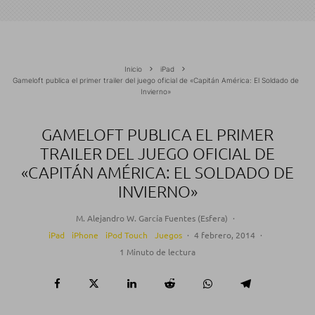
Inicio
iPad
Gameloft publica el primer trailer del juego oficial de «Capitán América: El Soldado de
Invierno»
GAMELOFT PUBLICA EL PRIMER
TRAILER DEL JUEGO OFICIAL DE
«CAPITÁN AMÉRICA: EL SOLDADO DE
INVIERNO»
M. Alejandro W. García Fuentes (Esfera)
·
iPad
iPhone
iPod Touch
Juegos
·
4 febrero, 2014
·
1 Minuto de lectura