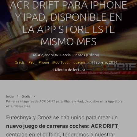
ACR DRIFT PARA IPHONE
Y IPAD, DISPONIBLE EN
LA APP STORE ESTE
MISMO MES
M. Alejandro W. García Fuentes (Esfera)
·
Gratis
iPad
iPhone
iPod Touch
Juegos
·
4 febrero, 2014
·
1 Minuto de lectura
Inicio
Gratis
Primeras imágenes de ACR DRIFT para iPhone y iPad, disponible en la App Store
este mismo mes
Eutechnyx y Crooz se han unido para crear un
nuevo juego de carreras coches: ACR DRIFT
,
centrado en el drifting, tendremos a nuestra