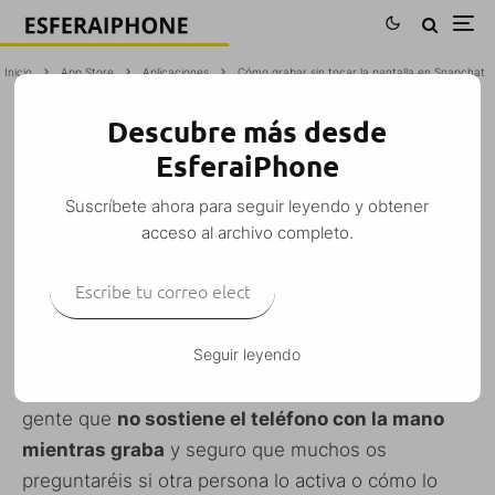
Inicio
App Store
Aplicaciones
Cómo grabar sin tocar la pantalla en Snapchat
Descubre más desde
CÓMO GRABAR SIN TOCAR LA
EsferaiPhone
PANTALLA EN SNAPCHAT
Suscríbete ahora para seguir leyendo y obtener
M. Alejandro W. García Fuentes (Esfera)
·
acceso al archivo completo.
Aplicaciones
App Store
curiosidades
iPhone
Mini guía
Tutoriales
·
Escribe tu correo electrónico…
9 diciembre, 2015
·
2 Minutos de lectura
SUSCRIBIRSE
Seguir leyendo
Es posible que muchos hayan visto Snaps de
gente que
no sostiene el teléfono con la mano
mientras graba
y seguro que muchos os
preguntaréis si otra persona lo activa o cómo lo