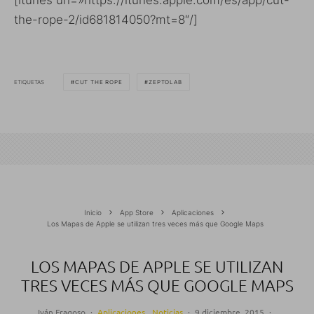
[itunes url=»https://itunes.apple.com/es/app/cut-
the-rope-2/id681814050?mt=8″/]
ETIQUETAS
CUT THE ROPE
ZEPTOLAB
Inicio
App Store
Aplicaciones
Los Mapas de Apple se utilizan tres veces más que Google Maps
LOS MAPAS DE APPLE SE UTILIZAN
TRES VECES MÁS QUE GOOGLE MAPS
Iván Fragoso
·
Aplicaciones
Noticias
·
9 diciembre, 2015
·