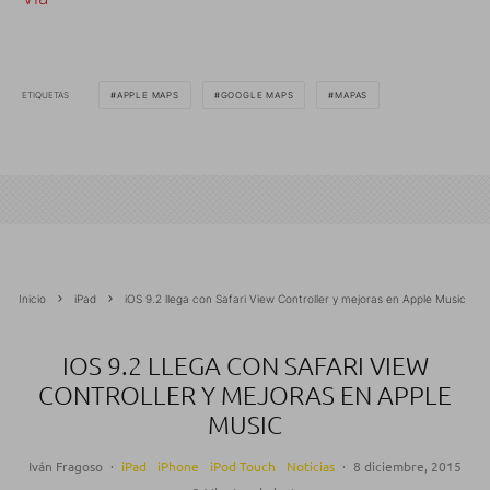
ETIQUETAS
APPLE MAPS
GOOGLE MAPS
MAPAS
Inicio
iPad
iOS 9.2 llega con Safari View Controller y mejoras en Apple Music
IOS 9.2 LLEGA CON SAFARI VIEW
CONTROLLER Y MEJORAS EN APPLE
MUSIC
Iván Fragoso
·
iPad
iPhone
iPod Touch
Noticias
·
8 diciembre, 2015