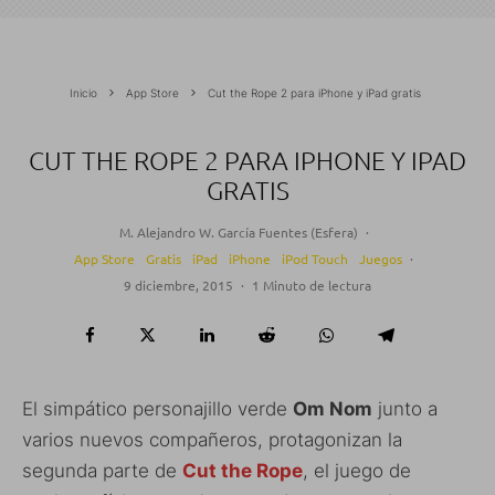
Inicio
App Store
Cut the Rope 2 para iPhone y iPad gratis
CUT THE ROPE 2 PARA IPHONE Y IPAD
GRATIS
M. Alejandro W. García Fuentes (Esfera)
·
App Store
Gratis
iPad
iPhone
iPod Touch
Juegos
·
9 diciembre, 2015
·
1 Minuto de lectura
El simpático personajillo verde
Om Nom
junto a
varios nuevos compañeros, protagonizan la
segunda parte de
Cut the Rope
, el juego de