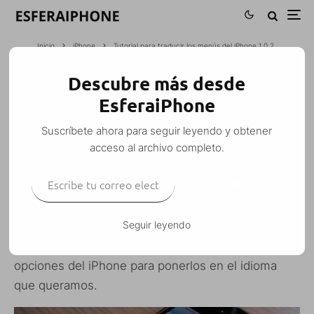
Inicio
iPhone
Tutorial para traducir los menús del iPhone 1.0.2
Descubre más desde
TUTORIAL PARA TRADUCIR LOS
EsferaiPhone
MENÚS DEL IPHONE 1.0.2
Suscríbete ahora para seguir leyendo y obtener
M. Alejandro W. García Fuentes (Esfera)
·
acceso al archivo completo.
iPhone
Mac
Tutoriales
Windows
·
24 agosto, 2007
·
Escribe tu correo electrónico…
2 Minutos de lectura
SUSCRIBIRSE
Seguir leyendo
Con este tutorial podemos modificar los menús y
opciones del iPhone para ponerlos en el idioma
que queramos.