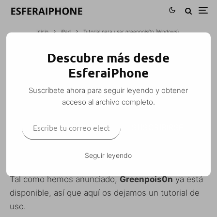
Inicio
iPad
Tutorial para usar greenpois0n (Windows)
Descubre más desde
TUTORIAL PARA USAR GREENPOIS0N
EsferaiPhone
(WINDOWS)
Suscríbete ahora para seguir leyendo y obtener
M. Alejandro W. García Fuentes (Esfera)
·
acceso al archivo completo.
iPad
iPhone
iPhone 3G S
iPhone 4
iPod Touch
Jailbreak
Tutoriales
Windows
Escribe tu correo electrónico…
·
12 octubre, 2010
·
1 Minuto de lectura
SUSCRIBIRSE
Seguir leyendo
Tal como hemos anunciado,
Greenpois0n
ya está
disponible, así que aquí os dejamos un tutorial de
uso.