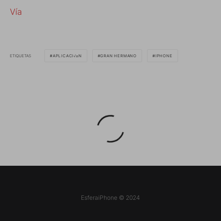
Vía
ETIQUETAS
APLICACI√≥N
GRAN HERMANO
IPHONE
EsferaiPhone © 2024