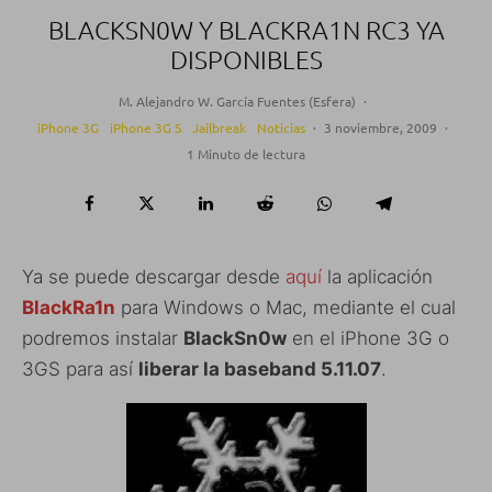
BLACKSN0W Y BLACKRA1N RC3 YA
DISPONIBLES
M. Alejandro W. García Fuentes (Esfera)
·
iPhone 3G
iPhone 3G S
Jailbreak
Noticias
·
3 noviembre, 2009
·
1 Minuto de lectura
Ya se puede descargar desde
aquí
la aplicación
BlackRa1n
para Windows o Mac, mediante el cual
podremos instalar
BlackSn0w
en el iPhone 3G o
3GS para así
liberar la baseband 5.11.07
.