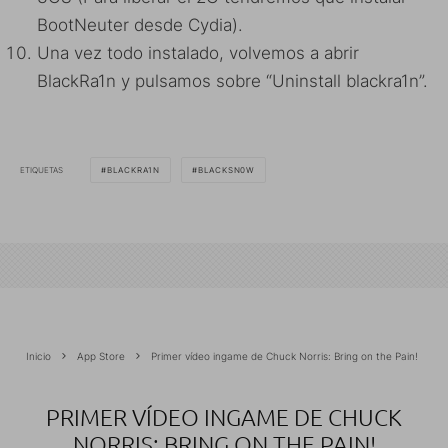
BootNeuter desde Cydia).
Una vez todo instalado, volvemos a abrir
BlackRa1n y pulsamos sobre “Uninstall blackra1n”.
ETIQUETAS
BLACKRA1N
BLACKSN0W
Inicio
App Store
Primer vídeo ingame de Chuck Norris: Bring on the Pain!
PRIMER VÍDEO INGAME DE CHUCK
NORRIS: BRING ON THE PAIN!