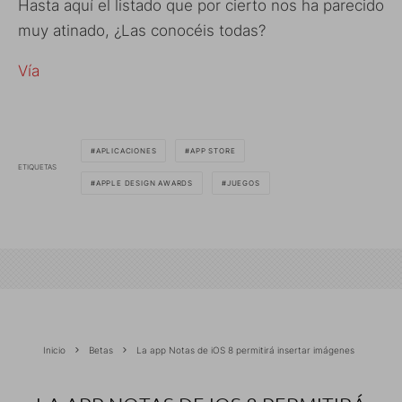
Hasta aquí el listado que por cierto nos ha parecido
muy atinado, ¿Las conocéis todas?
Vía
APLICACIONES
APP STORE
ETIQUETAS
APPLE DESIGN AWARDS
JUEGOS
Inicio
Betas
La app Notas de iOS 8 permitirá insertar imágenes