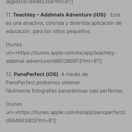
digest/id784982356?mt=8″/]
11.
Teachley – Addimals Adventure (iOS)
: Este
es una atractiva, colorida y divertida aplicación de
educación, para los niños pequeños.
[itunes
url=»https://itunes.apple.com/es/app/teachley-
addimal-adventure/id661286973?mt=8″/]
12.
PanoPerfect (iOS)
: A través de
PanoPerfect podremos obtener
fácilmente fotografías panorámicas casi perfectas.
[itunes
url=»https://itunes.apple.com/es/app/panoperfect/i
d564643903?mt=8″/]