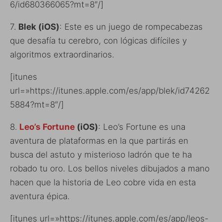
6/id680366065?mt=8″/]
7.
Blek (iOS)
: Este es un juego de rompecabezas
que desafía tu cerebro, con lógicas difíciles y
algoritmos extraordinarios.
[itunes
url=»https://itunes.apple.com/es/app/blek/id74262
5884?mt=8″/]
8.
Leo’s Fortune
(iOS)
: Leo’s Fortune es una
aventura de plataformas en la que partirás en
busca del astuto y misterioso ladrón que te ha
robado tu oro. Los bellos niveles dibujados a mano
hacen que la historia de Leo cobre vida en esta
aventura épica.
[itunes url=»https://itunes.apple.com/es/app/leos-