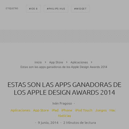
ETIQUETAS
IOS 8
PHILIPS HUE
WIDGET
Inicio
App Store
Aplicaciones
Estas son las apps ganadoras de los Apple Design Awards 2014
ESTAS SON LAS APPS GANADORAS DE
LOS APPLE DESIGN AWARDS 2014
Iván Fragoso
·
Aplicaciones
App Store
iPad
iPhone
iPod Touch
Juegos
Mac
Noticias
·
9 junio, 2014
·
2 Minutos de lectura