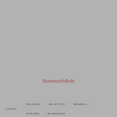
BlueetoothBulb
BLUEBULB
BLUETOOTH
BOMBILLA
ETIQUETAS
COLORES
ILUMINACIÓN