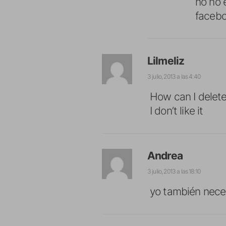
no no 
facebo
Lilmeliz
3 julio, 2013 a las 4:40
How can I delete
I don’t like it
Andrea
3 julio, 2013 a las 18:10
yo también neces