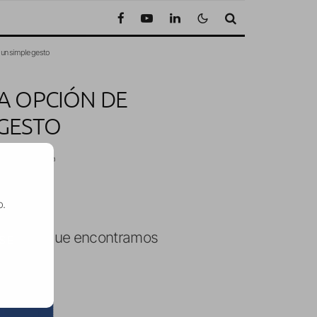
 un simple gesto
A OPCIÓN DE
 GESTO
uto de lectura
o.
2.4 en la que encontramos
SE