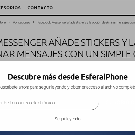
CESORIOS
CONTACTO
tore
Aplicaciones
Facebook Messenger añade stickers y la opción de eliminar mensajes con
ESSENGER AÑADE STICKERS Y L
NAR MENSAJES CON UN SIMPLE
Aplicaciones
App Store
iPad
iPhone
iPod Touch
·
7 mayo, 2013
·
1 Min
Descubre más desde EsferaiPhone
uscríbete ahora para seguir leyendo y obtener acceso al archivo complet
ibe tu correo electrónico…
ssenger. Y es que ya está disponible la versión 
SUSCRIBIR
antes
.
Seguir leyendo