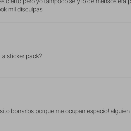
es cierto pero yo tampoco se y lo de mensos era 
ok mil disculpas
 a sticker pack?
ito borrarlos porque me ocupan espacio! alguien 