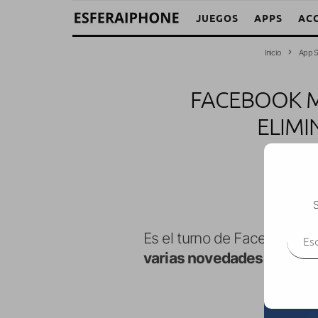
JUEGOS
APPS
AC
Inicio
App S
FACEBOOK M
ELIMI
Alba
·
S
Escr
Es el turno de Facebook Me
varias novedades import