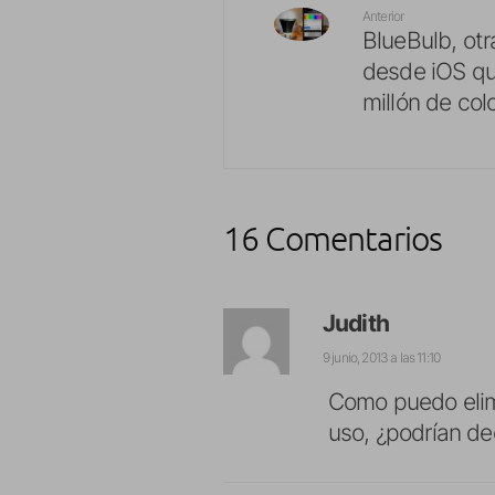
Anterior
BlueBulb, otr
desde iOS qu
millón de col
16 Comentarios
Judith
9 junio, 2013 a las 11:10
Como puedo elim
uso, ¿podrían de