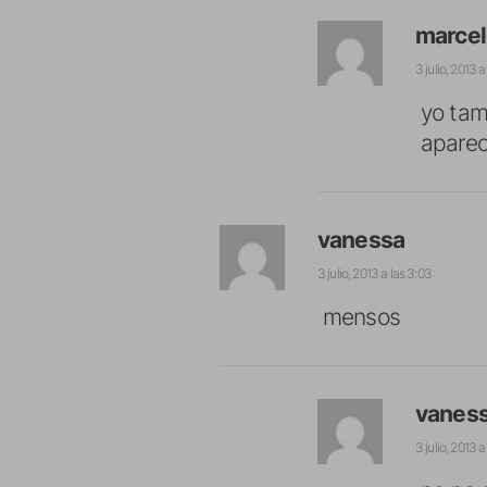
marce
3 julio, 2013 a
yo tam
aparec
vanessa
3 julio, 2013 a las 3:03
mensos
vanes
3 julio, 2013 a