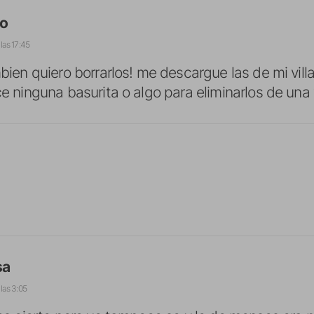
lo
 las 17:45
bien quiero borrarlos! me descargue las de mi villa
e ninguna basurita o algo para eliminarlos de una
sa
 las 3:05