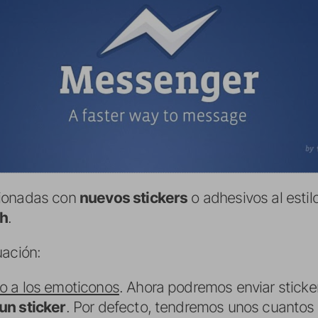
cionadas con
nuevos stickers
o adhesivos al estil
ch
.
uación:
to a los emoticonos
. Ahora podremos enviar sticker
 un sticker
. Por defecto, tendremos unos cuantos