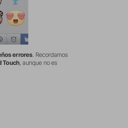
eños errores
. Recordamos
od Touch
, aunque no es