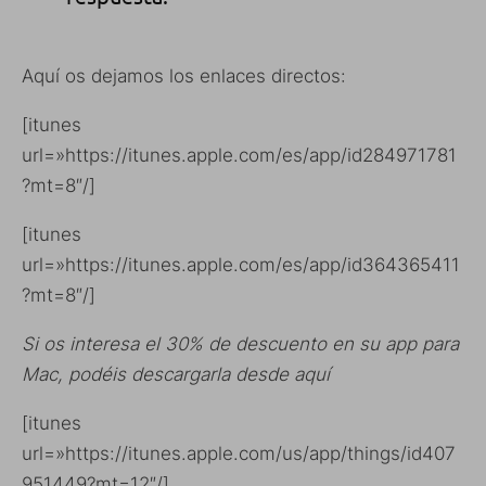
Aquí os dejamos los enlaces directos:
[itunes
url=»https://itunes.apple.com/es/app/id284971781
?mt=8″/]
[itunes
url=»https://itunes.apple.com/es/app/id364365411
?mt=8″/]
Si os interesa el 30% de descuento en su app para
Mac, podéis descargarla desde aquí
[itunes
url=»https://itunes.apple.com/us/app/things/id407
951449?mt=12″/]