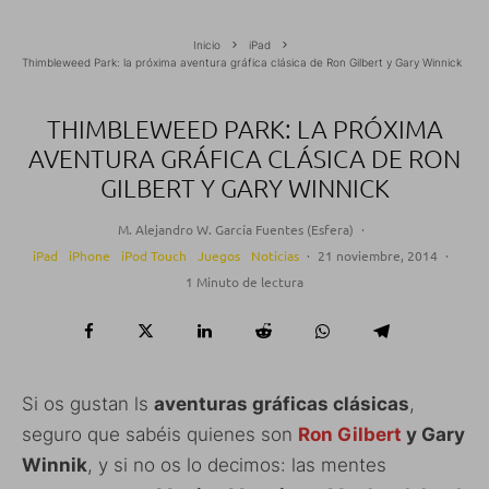
Inicio
iPad
Thimbleweed Park: la próxima aventura gráfica clásica de Ron Gilbert y Gary Winnick
THIMBLEWEED PARK: LA PRÓXIMA
AVENTURA GRÁFICA CLÁSICA DE RON
GILBERT Y GARY WINNICK
M. Alejandro W. García Fuentes (Esfera)
·
iPad
iPhone
iPod Touch
Juegos
Noticias
·
21 noviembre, 2014
·
1 Minuto de lectura
Si os gustan ls
aventuras gráficas clásicas
,
seguro que sabéis quienes son
Ron Gilbert
y Gary
Winnik
, y si no os lo decimos: las mentes