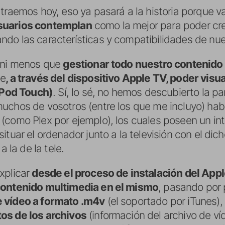
 traemos hoy, eso ya pasará a la historia porque v
suarios contemplan
como la mejor para poder cr
do las características y compatibilidades de nue
s ni menos que
gestionar todo nuestro contenido
te
, a través del dispositivo Apple TV, poder vis
 iPod Touch)
. Sí, lo sé, no hemos descubierto la 
muchos de vosotros (entre los que me incluyo) ha
(como Plex por ejemplo), los cuales poseen un in
ituar el ordenador junto a la televisión con el dic
a la de la tele.
xplicar
desde el proceso de instalación del App
 contenido multimedia en el mismo
, pasando por
e vídeo a formato .m4v
(el soportado por iTunes),
os de los archivos
(información del archivo de ví