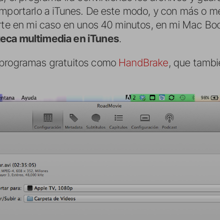
importarlo a iTunes. De este modo, y con más o m
erte en mi caso en unos 40 minutos, en mi Mac Boo
teca multimedia en iTunes
.
 programas gratuitos como
HandBrake
, que tambi