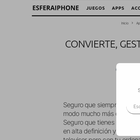
JUEGOS
APPS
AC
Inicio
Ap
CONVIERTE, GEST
Matías 
S
Escr
Seguro que siempre has 
modo mucho más cómodo que
Seguro que tienes un televi
en alta definición y no sab
televisor pero con tu ordena