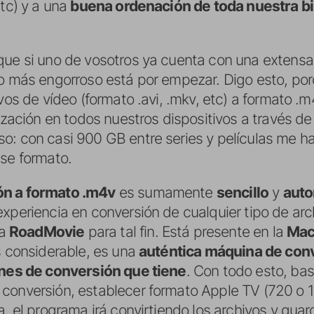
etc) y a una
buena ordenación de toda nuestra bi
que si uno de vosotros ya cuenta con una extensa 
lo más engorroso está por empezar. Digo esto, po
vos de vídeo (formato .avi, .mkv, etc) a formato .m
lización en todos nuestros dispositivos a través de
o: con casi 900 GB entre series y películas me ha
ese formato.
ón a formato .m4v
es sumamente
sencillo
y
auto
xperiencia en conversión de cualquier tipo de arc
ma
RoadMovie
para tal fin. Está presente en la
Mac
es considerable, es una
auténtica máquina de con
nes de conversión que tiene
. Con todo esto, bas
conversión, establecer formato Apple TV (720 o 1
a, el programa irá convirtiendo los archivos y gua