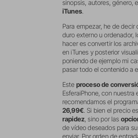
sinopsis, autores, género, 
iTunes
.
Para empezar, he de decir 
duro externo u ordenador, 
hacer es convertir los archi
en iTunes y posterior visua
poniendo de ejemplo mi cas
pasar todo el contenido a 
Este
proceso de conversi
EsferaiPhone, con nuestra e
recomendamos el progra
26,99€
. Si bien el precio 
rapidez
, sino por las
opcio
de vídeo deseados para su 
enviar. Por orden de entrad