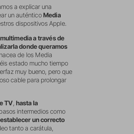
amos a explicar una
ear un auténtico
Media
stros dispositivos Apple.
 multimedia a través de
ualizarla donde queramos
panacea de los Media
béis estado mucho tiempo
terfaz muy bueno, pero que
hoso cable para prolongar
le TV
,
hasta la
 pasos intermedios como
establecer un correcto
deo tanto a carátula,