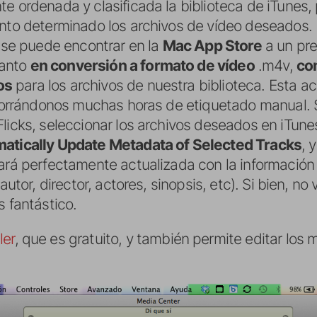
e ordenada y clasificada la biblioteca de iTunes, 
ento determinado los archivos de vídeo deseados.
l se puede encontrar en la
Mac App Store
a un pr
tanto
en conversión a formato de vídeo
.m4v,
co
os
para los archivos de nuestra biblioteca. Esta 
 ahorrándonos muchas horas de etiquetado manual. 
licks, seleccionar los archivos deseados en iTunes,
matically Update Metadata of Selected Tracks
, 
tará perfectamente actualizada con la información
 autor, director, actores, sinopsis, etc). Si bien, 
s fantástico.
ler
, que es gratuito, y también permite editar los