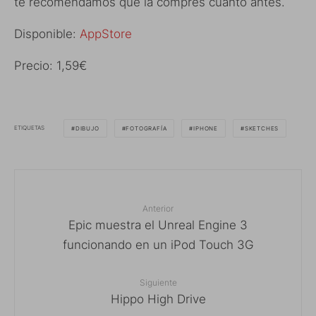
te recomendamos que la compres cuanto antes.
Disponible:
AppStore
Precio: 1,59€
ETIQUETAS
DIBUJO
FOTOGRAFÍA
IPHONE
SKETCHES
Anterior
Epic muestra el Unreal Engine 3
funcionando en un iPod Touch 3G
Siguiente
Hippo High Drive