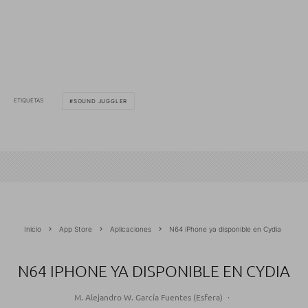
ETIQUETAS
SOUND JUGGLER
Inicio
App Store
Aplicaciones
N64 iPhone ya disponible en Cydia
N64 IPHONE YA DISPONIBLE EN CYDIA
M. Alejandro W. García Fuentes (Esfera)
·