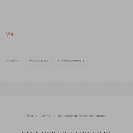
Via
ETIQUETAS
EPIC GAMES
UNREAL ENGINE 3
Inicio
Sorteo
Ganadores del sorteo de iLoterías