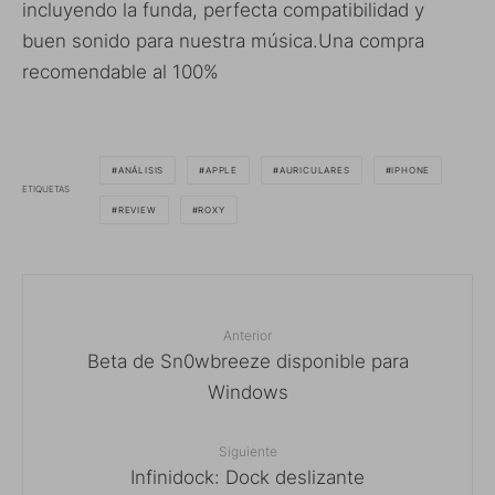
incluyendo la funda, perfecta compatibilidad y
buen sonido para nuestra música.Una compra
recomendable al 100%
ANÁLISIS
APPLE
AURICULARES
IPHONE
ETIQUETAS
REVIEW
ROXY
Anterior
Beta de Sn0wbreeze disponible para
Windows
Siguiente
Infinidock: Dock deslizante