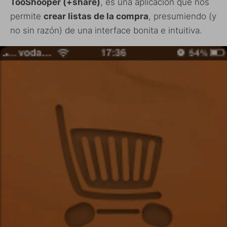
TooShooper (+share)
, es una aplicación que nos
permite
crear listas de la compra
, presumiendo (y
no sin razón) de una interface bonita e intuitiva.