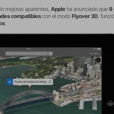
in mejoras aparentes,
Apple
ha anunciado que
9
ades compatibles
con el modo
Flyover 3D
, func
ios
.