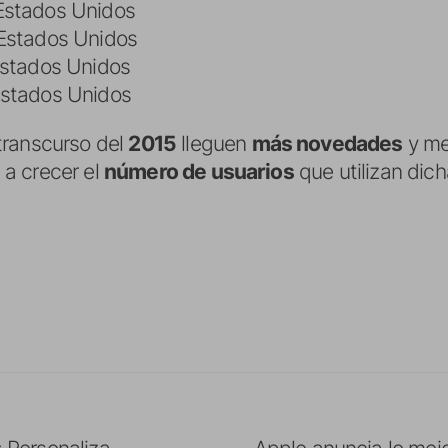
Estados Unidos
 Estados Unidos
Estados Unidos
Estados Unidos
transcurso del
2015
lleguen
más novedades
y me
a crecer el
número de usuarios
que utilizan dic
Personaliza
Apple anuncia lo mejo