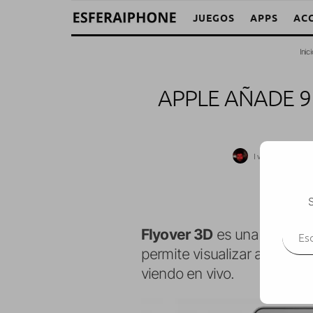
JUEGOS
APPS
AC
Inic
APPLE AÑADE 9
Iván Fragoso
S
Escr
Flyover 3D
es una caracterí
permite visualizar algunas
viendo en vivo.