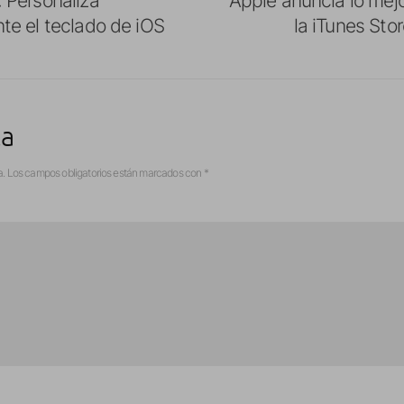
e el teclado de iOS
la iTunes Sto
ta
a.
Los campos obligatorios están marcados con
*