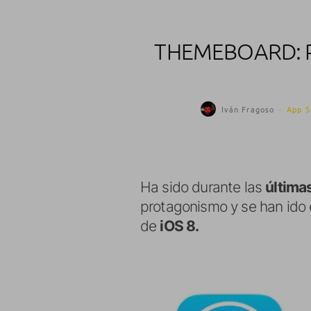
THEMEBOARD: 
Iván Fragoso
·
App S
Ha sido durante las
última
protagonismo y se han ido
de
iOS 8.