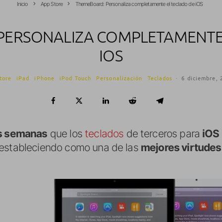
Inicio
App Store
ThemeBoard: Personaliza completamente el teclado de iOS
PERSONALIZA COMPLETAMENTE 
IOS
tore
iPad
iPhone
iPod Touch
Personalización
Teclados
·
6 diciembre, 
s semanas
que los
teclados
de terceros para
iOS
 estableciendo como una de las
mejores virtudes