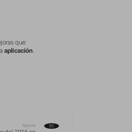
joras que
ha
aplicación
.
Siguiente
r del 2014 en