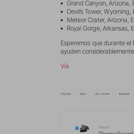
Grand Canyon, Arizona, 
Devil’s Tower, Wyoming,
Meteor Crater, Arizona, 
Royal Gorge, Arkansas, 
Esperemos que durante el 
ayuden considerablemente 
Vía
ETIQUETAS
3D
FLYOVER
MAPAS
Anterior
ThemeBoard: 