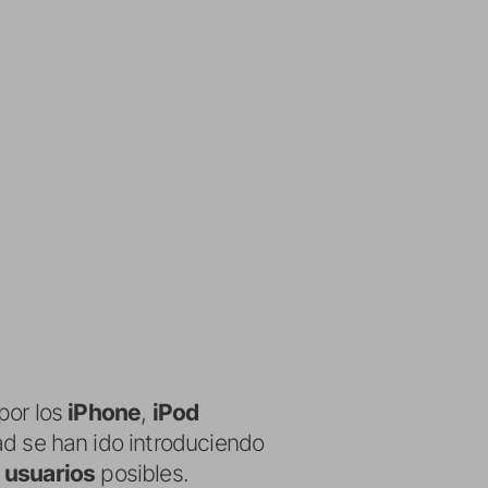
por los
iPhone
,
iPod
ad se han ido introduciendo
e
usuarios
posibles.