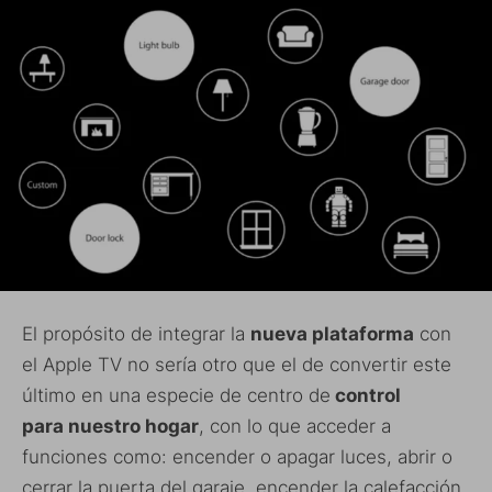
El propósito de integrar la
nueva plataforma
con
el Apple TV no sería otro que el de convertir este
último en una especie de centro de
control
para nuestro hogar
, con lo que acceder a
funciones como: encender o apagar luces, abrir o
cerrar la puerta del garaje, encender la calefacción