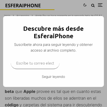
Inicio
Accesorios
Apple Pay se hace presente en la segunda beta de iOS 8.1
Descubre más desde
APPLE PAY SE HACE PRESENTE EN LA
EsferaiPhone
SEGUNDA BETA DE IOS 8.1
Suscríbete ahora para seguir leyendo y obtener
Iván Fragoso
·
Accesorios
Betas
iPhone
Noticias
·
11 octubre, 2014
acceso al archivo completo.
·
1 Minuto de lectura
Escribe tu correo electrónico…
SUSCRIBIRSE
Seguir leyendo
La ansiedad de algunos
desarrolladores
por
descubrir las
novedades ocultas
en las
versiones
beta
que
Apple
provee es tal que en cuanto estas
son liberadas muchos de ellos se adentran en el
código
y carpetas del sistema para ir descubriendo