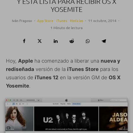
Y ESTÁ LISTA PARA RECIBIR OS X
YOSEMITE
Iván Fragoso
·
App Store
iTunes
Noticias
·
11 octubre, 2014
·
1 Minuto de lectura
Hoy,
Apple
ha comenzado a liberar una
nueva y
rediseñada
versión de la
iTunes Store
para los
usuarios de
iTunes 12
en la versión GM de
OS X
Yosemite
.