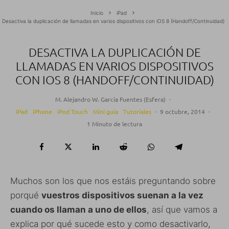
Inicio
iPad
Desactiva la duplicación de llamadas en varios dispositivos con iOS 8 (Handoff/Continuidad)
DESACTIVA LA DUPLICACIÓN DE
LLAMADAS EN VARIOS DISPOSITIVOS
CON IOS 8 (HANDOFF/CONTINUIDAD)
M. Alejandro W. García Fuentes (Esfera)
·
iPad
iPhone
iPod Touch
Mini guía
Tutoriales
·
9 octubre, 2014
·
1 Minuto de lectura
Muchos son los que nos estáis preguntando sobre
porqué
vuestros dispositivos suenan a la vez
cuando os llaman a uno de ellos
, así que vamos a
explica por qué sucede esto y como desactivarlo,