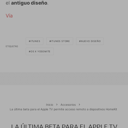
el
antiguo diseño
.
Vía
ITUNES
ITUNES STORE
NUEVO DISEÑO
ETIQUETAS
OS X YOSEMITE
Inicio
Accesorios
La última beta para el Apple TV permite acceso remoto a dispositivos HomeKit
LA ÚLTIMA BETA PARA EL APPLE TV