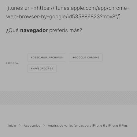
[itunes url=»https://itunes.apple.com/app/chrome-
web-browser-by-google/id535886823?mt=8″/]
¿Qué
navegador
preferís más?
DESCARGA ARCHIVOS
GOOGLE CHROME
ETIQUETAS
NAVEGADORES
Inicio
Accesorios
Análisis de varias fundas para iPhone 6 y iPhone 6 Plus