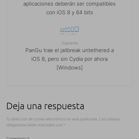
aplicaciones deberán ser compatibles
con iOS 8 y 64 bits
Siguiente
PanGu trae el jailbreak untethered a
iOS 8, pero sin Cydia por ahora
[Windows]
Deja una respuesta
Tu dirección de correo electrónico no será publicada.
Los campos
obligatorios están marcados con
*
Comentario
*