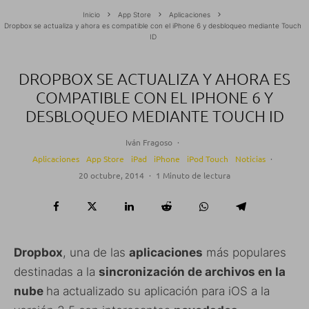
Inicio
App Store
Aplicaciones
Dropbox se actualiza y ahora es compatible con el iPhone 6 y desbloqueo mediante Touch
ID
DROPBOX SE ACTUALIZA Y AHORA ES
COMPATIBLE CON EL IPHONE 6 Y
DESBLOQUEO MEDIANTE TOUCH ID
Iván Fragoso
·
Aplicaciones
App Store
iPad
iPhone
iPod Touch
Noticias
·
20 octubre, 2014
·
1 Minuto de lectura
Dropbox
, una de las
aplicaciones
más populares
destinadas a la
sincronización de archivos en la
nube
ha actualizado su aplicación para iOS a la