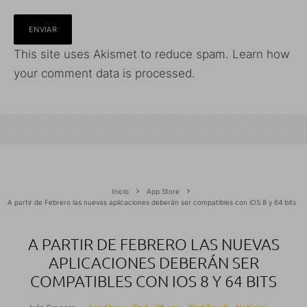
This site uses Akismet to reduce spam.
Learn how
your comment data is processed.
Inicio
App Store
A partir de Febrero las nuevas aplicaciones deberán ser compatibles con iOS 8 y 64 bits
A PARTIR DE FEBRERO LAS NUEVAS
APLICACIONES DEBERÁN SER
COMPATIBLES CON IOS 8 Y 64 BITS
Iván Fragoso
·
App Store
iPad
iPhone
iPod Touch
Noticias
·