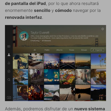
de pantalla del iPad
, por lo que ahora resultará
enormemente
sencillo
y
cómodo
navegar por la
renovada interfaz
.
Además, podremos disfrutar de un
nuevo sistema