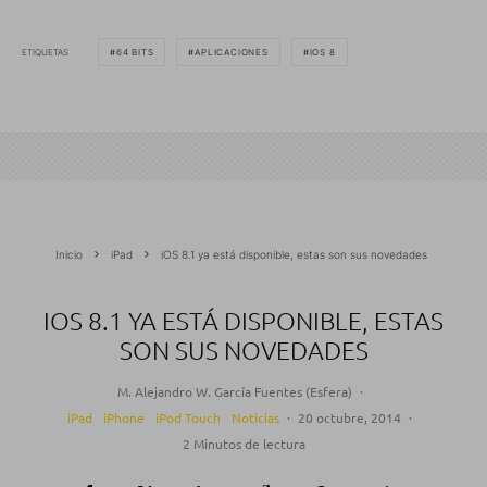
ETIQUETAS
64 BITS
APLICACIONES
IOS 8
Inicio
iPad
iOS 8.1 ya está disponible, estas son sus novedades
IOS 8.1 YA ESTÁ DISPONIBLE, ESTAS
SON SUS NOVEDADES
M. Alejandro W. García Fuentes (Esfera)
·
iPad
iPhone
iPod Touch
Noticias
·
20 octubre, 2014
·
2 Minutos de lectura