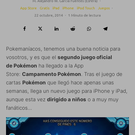
M. Alejandro W. García Fuentes (Esfera)
·
App Store
Gratis
iPad
iPhone
iPod Touch
Juegos
·
22 octubre, 2014
·
1 Minuto de lectura
Pokemaníacos, tenemos una buena noticia para
vosotros, y es que el
segundo juego oficial
de
Pokémon
ha llegado a la App
Store:
Campamento
Pokémon
. Tras el juego de
cartas
Pokémon
que llegó hace apenas unas
semanas, llega un nuevo juego para iPhone y iPad,
aunque esta vez
dirigido a niños
o a muy muy
fanáticos…