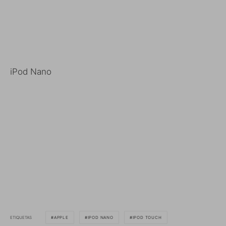
iPod Nano
ETIQUETAS
APPLE
IPOD NANO
IPOD TOUCH