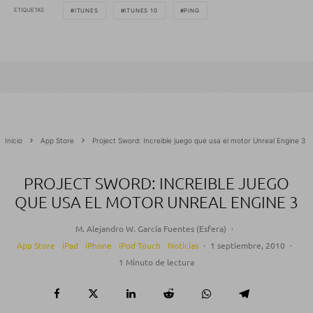
ETIQUETAS
ITUNES
ITUNES 10
PING
Inicio
App Store
Project Sword: Increible juego que usa el motor Unreal Engine 3
PROJECT SWORD: INCREIBLE JUEGO
QUE USA EL MOTOR UNREAL ENGINE 3
M. Alejandro W. García Fuentes (Esfera)
·
App Store
iPad
iPhone
iPod Touch
Noticias
·
1 septiembre, 2010
·
1 Minuto de lectura