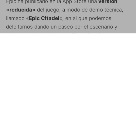
Epic ha publicado en la App Store una
versión
«reducida»
del juego, a modo de demo técnica,
llamado «
Epic Citadel
«, en al que podemos
deleitarnos dando un paseo por el escenario y
admirando los increibles gráficos. Podéis
descargarlo tanto para iPhone/iPod Touch como
para iPad desde la
App Store
.
Vídeo de la pelea de la Keynote
Galería de imágenes