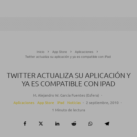
Inicio
App Store
Aplicaciones
Twitter actualiza su aplicación y ya es compatible con iPad
TWITTER ACTUALIZA SU APLICACIÓN Y
YA ES COMPATIBLE CON IPAD
M. Alejandro W. García Fuentes (Esfera)
·
Aplicaciones
App Store
iPad
Noticias
·
2 septiembre, 2010
·
1 Minuto de lectura