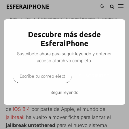
Inicio
iPad
El jailbreak para iOS 8.4 ya está disponible. Tutorial dentro
Descubre más desde
EL JAILBREAK PARA IOS 8.4 YA ESTÁ
EsferaiPhone
DISPONIBLE. TUTORIAL DENTRO
Suscríbete ahora para seguir leyendo y obtener
M. Alejandro W. García Fuentes (Esfera)
·
acceso al archivo completo.
iPad
iPhone
iPod Touch
Noticias
·
30 junio, 2015
·
Escribe tu correo electrónico…
1 Minuto de lectura
SUSCRIBIRSE
Seguir leyendo
Apenas unas horas después del lanzamiento oficial
de
iOS 8.4
por parte de Apple, el mundo del
jailbreak
ha vuelto a mover ficha para lanzar el
jailbreak untethered
para el nuevo sistema