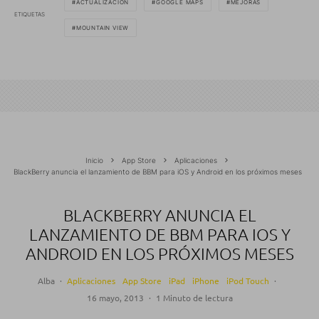
ACTUALIZACIÓN
GOOGLE MAPS
MEJORAS
ETIQUETAS
MOUNTAIN VIEW
Inicio
App Store
Aplicaciones
BlackBerry anuncia el lanzamiento de BBM para iOS y Android en los próximos meses
BLACKBERRY ANUNCIA EL
LANZAMIENTO DE BBM PARA IOS Y
ANDROID EN LOS PRÓXIMOS MESES
Alba
·
Aplicaciones
App Store
iPad
iPhone
iPod Touch
·
16 mayo, 2013
·
1 Minuto de lectura