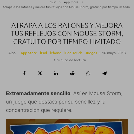
Inicio
App Store
Atrapa a los ratones y mejora tus reflejos con Mouse Storm, gratuito por tiempo limitado
ATRAPA A LOS RATONES Y MEJORA
TUS REFLEJOS CON MOUSE STORM,
GRATUITO POR TIEMPO LIMITADO
Alba
·
App Store
iPad
iPhone
iPod Touch
Juegos
·
16 mayo, 2013
·
1 Minuto de lectura
Extremadamente sencillo
. Así es Mouse Storm,
un juego que destaca por su sencillez y la
concentración que requiere.