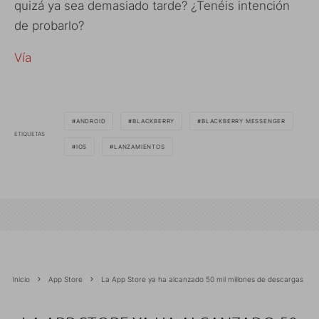
quizá ya sea demasiado tarde? ¿Tenéis intención
de probarlo?
Vía
ANDROID
BLACKBERRY
BLACKBERRY MESSENGER
ETIQUETAS
IOS
LANZAMIENTOS
Inicio
App Store
La App Store ya ha alcanzado 50 mil millones de descargas