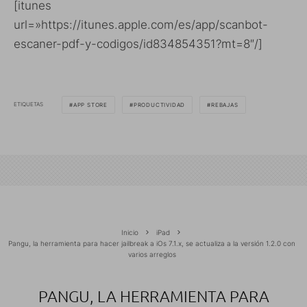
[itunes
url=»https://itunes.apple.com/es/app/scanbot-
escaner-pdf-y-codigos/id834854351?mt=8″/]
ETIQUETAS
APP STORE
PRODUCTIVIDAD
REBAJAS
Inicio
iPad
Pangu, la herramienta para hacer jailbreak a iOs 7.1.x, se actualiza a la versión 1.2.0 con
varios arreglos
PANGU, LA HERRAMIENTA PARA