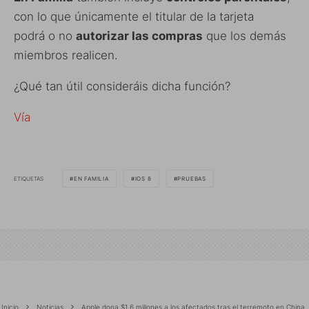
con lo que únicamente el titular de la tarjeta
podrá o no
autorizar las compras
que los demás
miembros realicen.
¿Qué tan útil consideráis dicha función?
Vía
ETIQUETAS
EN FAMILIA
IOS 8
PRUEBAS
Inicio
Noticias
Apple dona $1.6 millones a los afectados tras el terremoto en China