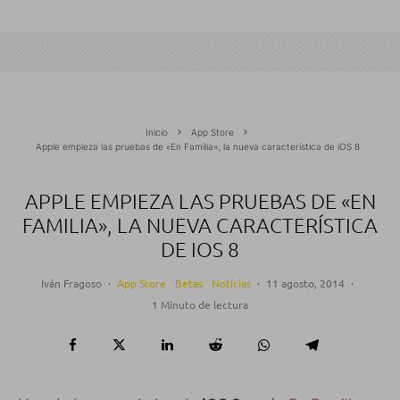
Inicio
App Store
Apple empieza las pruebas de «En Familia», la nueva característica de iOS 8
APPLE EMPIEZA LAS PRUEBAS DE «EN
FAMILIA», LA NUEVA CARACTERÍSTICA
DE IOS 8
Iván Fragoso
·
App Store
Betas
Noticias
·
11 agosto, 2014
·
1 Minuto de lectura