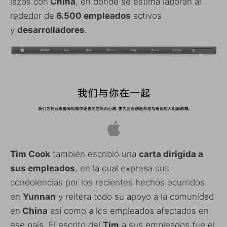
lazos con
China
, en donde se estima laboran al
rededor de
6.500 empleados
activos
y
desarrolladores
.
Tim Cook
también escribió una
carta dirigida a
sus empleados
, en la cual expresa sus
condolencias por los recientes hechos ocurridos
en
Yunnan
y reitera todo su apoyo a la comunidad
en
China
así como a los empleados afectados en
ese país. El escrito del
Tim
a sus empleados fue el