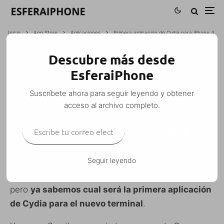
Inicio
App Store
Aplicaciones
Primera aplicación de Cydia para iPhone 4
Descubre más desde
PRIMERA APLICACIÓN DE CYDIA PARA
EsferaiPhone
IPHONE 4
Suscríbete ahora para seguir leyendo y obtener
M. Alejandro W. García Fuentes (Esfera)
·
acceso al archivo completo.
Aplicaciones
Cydia
iPhone
iPhone 4
Noticias
·
1 agosto, 2010
·
Escribe tu correo electrónico…
1 Minuto de lectura
SUSCRIBIRSE
Seguir leyendo
Aún no está disponible el jailbreak para el iPhone 4
pero
ya sabemos cual será la primera aplicación
de Cydia para el nuevo terminal
.