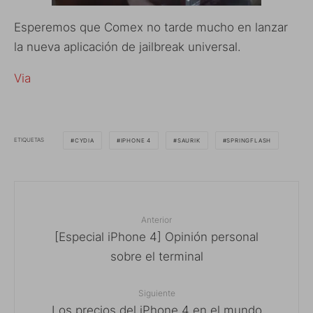
Esperemos que Comex no tarde mucho en lanzar
la nueva aplicación de jailbreak universal.
Via
ETIQUETAS
CYDIA
IPHONE 4
SAURIK
SPRINGFLASH
Anterior
[Especial iPhone 4] Opinión personal
sobre el terminal
Siguiente
Los precios del iPhone 4 en el mundo