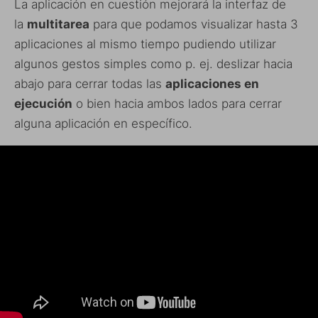
La aplicación en cuestión mejorará la interfaz de
la
multitarea
para que podamos visualizar hasta 3
aplicaciones al mismo tiempo pudiendo utilizar
algunos gestos simples como p. ej. deslizar hacia
abajo para cerrar todas las
aplicaciones en
ejecución
o bien hacia ambos lados para cerrar
alguna aplicación en específico.