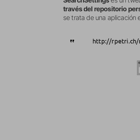
SearchSettings
es un twe
través del repositorio per
se trata de una aplicación 
http://rpetri.ch