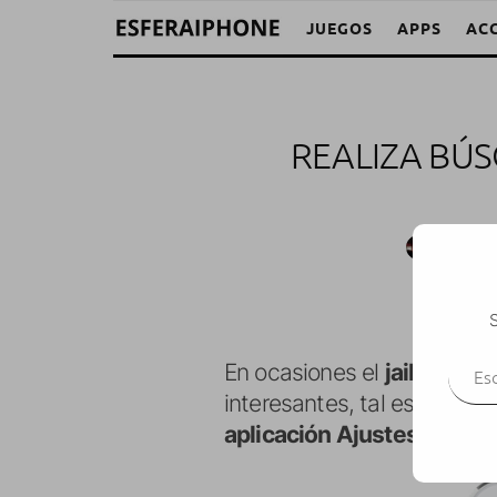
JUEGOS
APPS
AC
REALIZA BÚS
Iván Fra
S
Escr
En ocasiones el
jailbreak
no
interesantes, tal es el cas
aplicación Ajustes
para ev