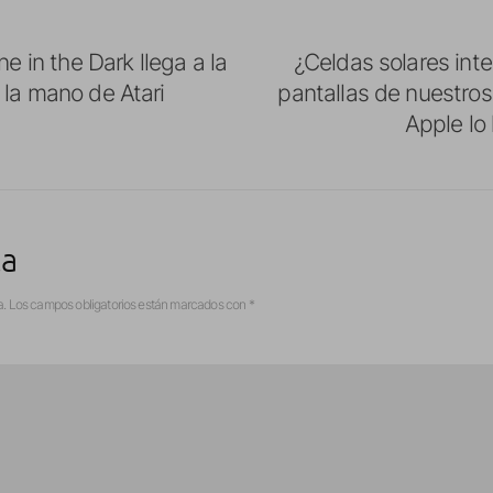
ne in the Dark llega a la
¿Celdas solares int
 la mano de Atari
pantallas de nuestros
Apple lo
ta
a.
Los campos obligatorios están marcados con
*