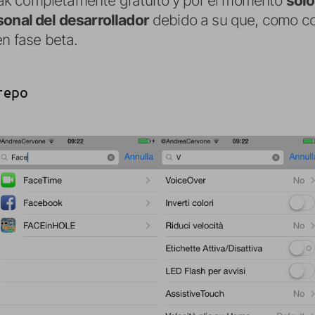
ak completamente gratuito y por el momento
sólo
sonal del desarrollador
debido a su que, como c
en fase beta.
/repo