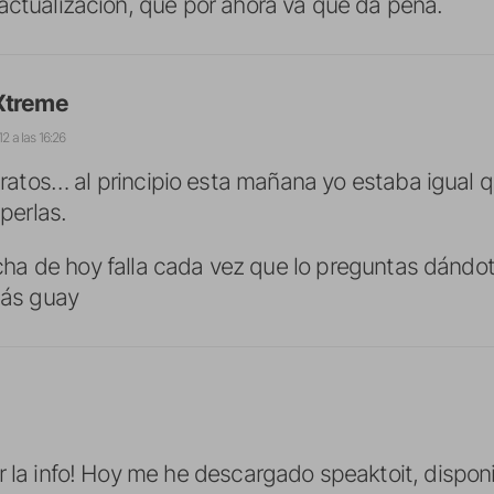
actualizacion, que por ahora va que da pena.
Xtreme
12 a las 16:26
 ratos… al principio esta mañana yo estaba igual q
perlas.
echa de hoy falla cada vez que lo preguntas dándo
ás guay
r la info! Hoy me he descargado speaktoit, dispon