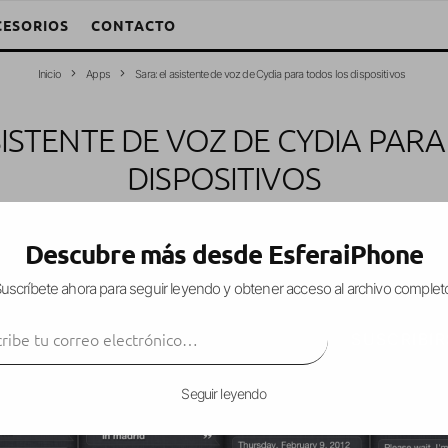
CESORIOS
CONTACTO
Inicio
Apps
Sara: el asistente de voz de Cydia para todos los dispositivos
SISTENTE DE VOZ DE CYDIA PAR
DISPOSITIVOS
Apps
Cydia
Gratis
iPad
iPhone
iPod Touch
Siri
·
13 febrero, 2012
·
Descubre más desde EsferaiPhone
uscríbete ahora para seguir leyendo y obtener acceso al archivo complet
ibe tu correo electrónico…
ente de voz universal Sara que funciona en cua
SUSCRIBIR
sin tanta soltura como tiene Siri.
Seguir leyendo