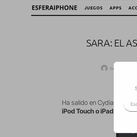
JUEGOS
APPS
AC
SARA: EL A
CostaXtreme
·
S
Escr
Ha salido en Cydia el
asist
iPod Touch o iPad,
eso sí, 