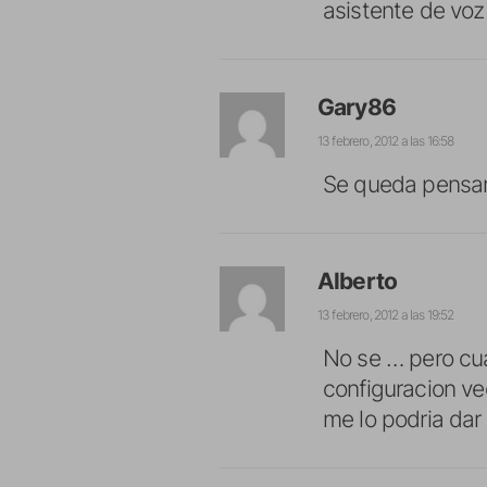
asistente de voz
Gary86
13 febrero, 2012 a las 16:58
Se queda pensan
Alberto
13 febrero, 2012 a las 19:52
No se … pero cua
configuracion v
me lo podria dar