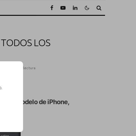
A TODOS LOS
1 Minuto de lectura
o.
lquier modelo de iPhone,
SE