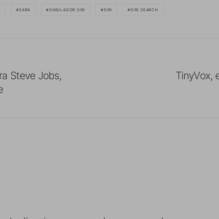
Z
SARA
SIMULADOR SIRI
SIRI
SIRI SEARCH
ra Steve Jobs,
TinyVox, e
e