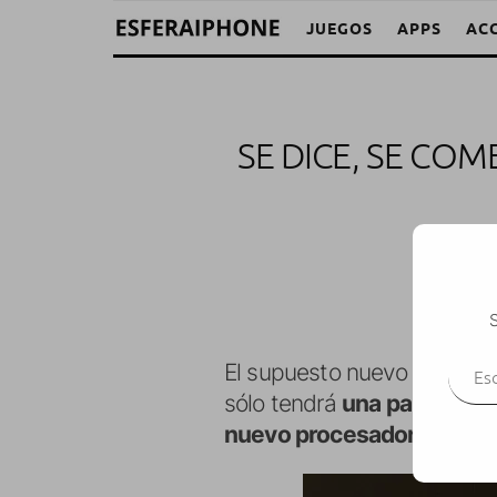
JUEGOS
APPS
AC
SE DICE, SE CO
S
Escr
El supuesto nuevo iPhone 
sólo tendrá
una pantalla 
nuevo procesador
llamad