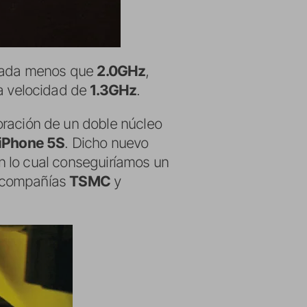
s nada menos que
2.0GHz
,
a velocidad de
1.3GHz
.
oración de un doble núcleo
iPhone 5S
. Dicho nuevo
n lo cual conseguiríamos un
s compañías
TSMC
y