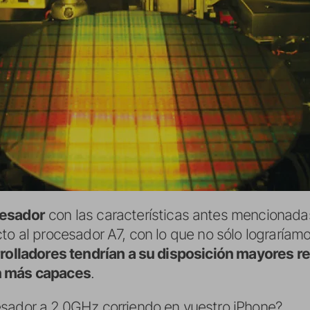
esador
con las características antes mencionad
to al procesador A7, con lo que no sólo lograríamo
rrolladores tendrían a su disposición mayores r
n más capaces
.
esador a 2.0GHz corriendo en vuestro iPhone?