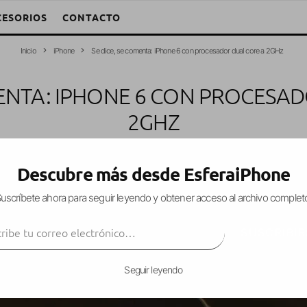
CESORIOS
CONTACTO
Inicio
iPhone
Se dice, se comenta: iPhone 6 con procesador dual core a 2GHz
MENTA: IPHONE 6 CON PROCESA
2GHZ
Iván Fragoso
·
iPhone
Rumores
·
15 julio, 2014
·
1 Minuto de lectur
Descubre más desde EsferaiPhone
uscríbete ahora para seguir leyendo y obtener acceso al archivo complet
ibe tu correo electrónico…
que
Apple
, muy probablemente, presentará en
Se
SUSCRIBIR
más grande
sino que también se plantea la posibili
o
A8
.
Seguir leyendo