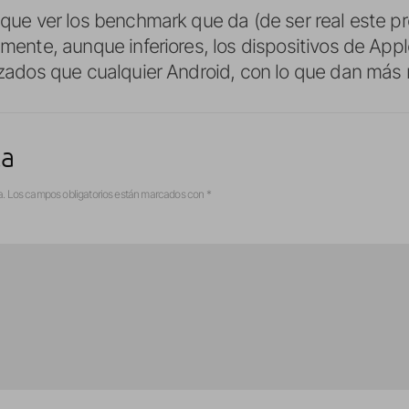
que ver los benchmark que da (de ser real este p
mente, aunque inferiores, los dispositivos de Ap
zados que cualquier Android, con lo que dan más 
ta
a.
Los campos obligatorios están marcados con
*