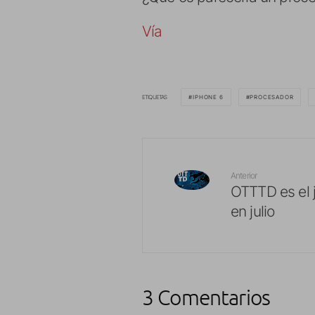
Vía
ETIQUETAS
IPHONE 6
PROCESADOR
Anterior
OTTTD es el 
en julio
3 Comentarios