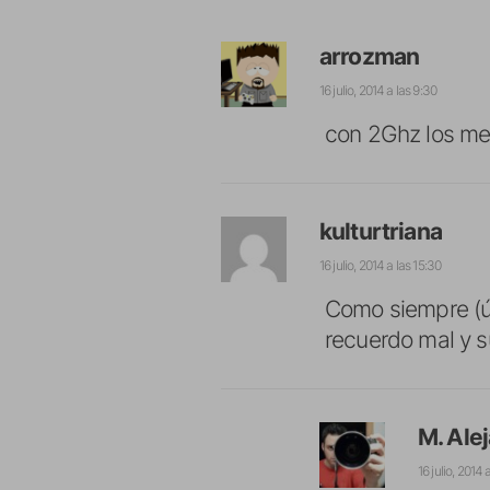
arrozman
16 julio, 2014 a las 9:30
con 2Ghz los men
kulturtriana
16 julio, 2014 a las 15:30
Como siempre (úl
recuerdo mal y s
M. Ale
16 julio, 2014 