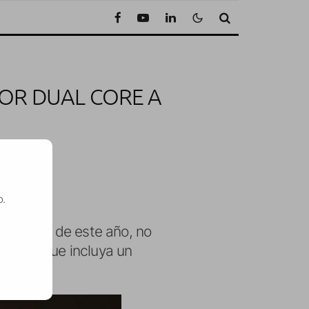
DOR DUAL CORE A
a
o.
ptiembre
de este año, no
SE
dad de que incluya un