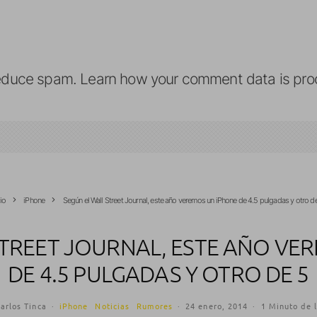
reduce spam.
Learn how your comment data is pro
cio
iPhone
Según el Wall Street Journal, este año veremos un iPhone de 4.5 pulgadas y otro d
STREET JOURNAL, ESTE AÑO VE
DE 4.5 PULGADAS Y OTRO DE 5
arlos Tinca
·
iPhone
Noticias
Rumores
·
24 enero, 2014
·
1 Minuto de 