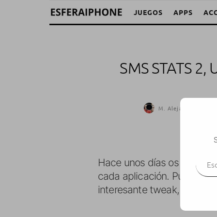
JUEGOS
APPS
AC
SMS STATS 2,
M. Alejandro W. Gar
S
Escr
Hace unos días os hablam
cada aplicación. Pues bien,
interesante tweak, pero ap