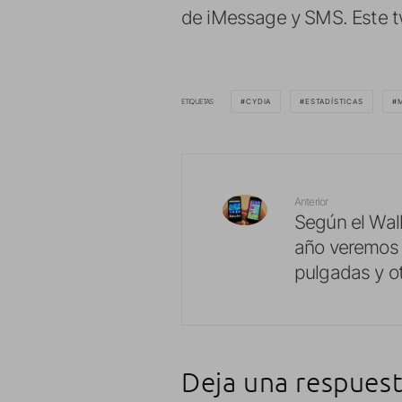
de iMessage y SMS. Este 
ETIQUETAS
CYDIA
ESTADÍSTICAS
Anterior
Según el Wall
año veremos 
pulgadas y o
Deja una respues