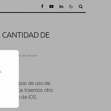
A CANTIDAD DE
014
·
1 Minuto de lectura
o.
r los tiempos de uso de
SE
uso
, hoy os traemos otro
plicación de iOS.