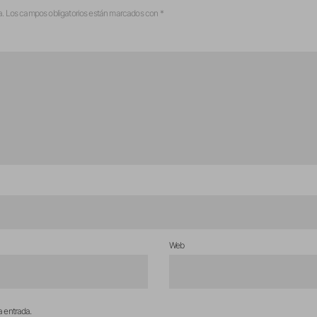
a.
Los campos obligatorios están marcados con
*
Web
a entrada.