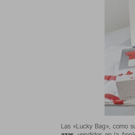
Las «Lucky Bag», como su
azar
, vendidos en la Appl