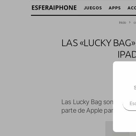
JUEGOS
APPS
AC
Inicio
c
LAS «LUCKY BAG»
IPA
S
Escr
Las Lucky Bag son una cost
parte de Apple para animar 