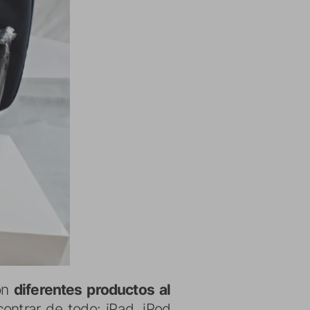
on
diferentes productos
al
contrar de todo: iPad, iPod