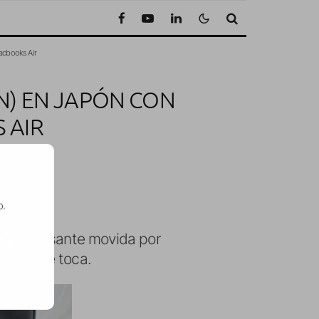
Macbooks Air
ÁN) EN JAPÓN CON
 AIR
tura
o.
a interesante movida por
SE
lo que te toca.