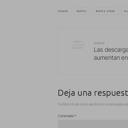
ETIQUETAS
APPLE
APPLE STORE
J
Anterior
Las descarga
aumentan en
Deja una respues
Tu dirección de correo electrónico no será publicad
Comentario
*