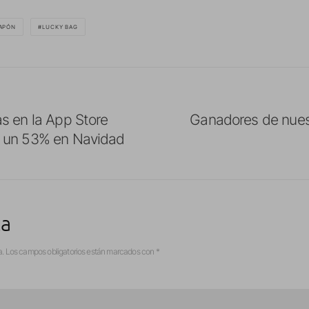
APÓN
LUCKY BAG
s en la App Store
Ganadores de nues
 un 53% en Navidad
ta
a.
Los campos obligatorios están marcados con
*