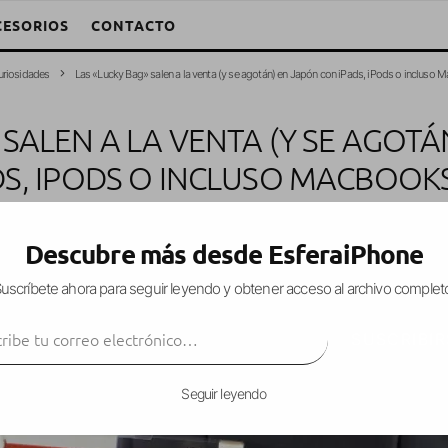
CESORIOS
CONTACTO
uriosidades
Las «Lucky Bag» salen a la venta (y se agotán) en Japón con iPads, iPods o incluso 
 SALEN A LA VENTA (Y SE AGOT
DS, IPODS O INCLUSO MACBOOKS
Carlos Tinca
·
curiosidades
Noticias
·
2 enero, 2014
·
1 Minuto de lec
Descubre más desde EsferaiPhone
uscríbete ahora para seguir leyendo y obtener acceso al archivo complet
ibe tu correo electrónico…
umbre en Japón, y tiene razón de ser, pues es un
SUSCRIBIR
a la gente a comprar e, incluso, divertirse viendo 
Seguir leyendo