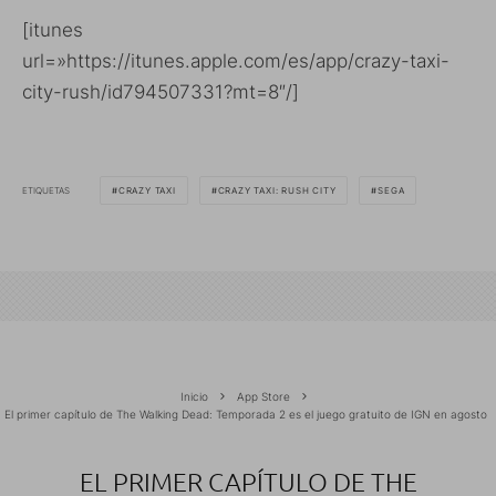
[itunes
url=»https://itunes.apple.com/es/app/crazy-taxi-
city-rush/id794507331?mt=8″/]
ETIQUETAS
CRAZY TAXI
CRAZY TAXI: RUSH CITY
SEGA
Inicio
App Store
El primer capítulo de The Walking Dead: Temporada 2 es el juego gratuito de IGN en agosto
EL PRIMER CAPÍTULO DE THE