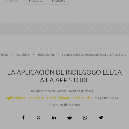
ETIQUETAS
READDLE
REBAJAS
Inicio
App Store
Aplicaciones
La aplicación de Indiegogo llega a la App Store
LA APLICACIÓN DE INDIEGOGO LLEGA
A LA APP STORE
M. Alejandro W. García Fuentes (Esfera)
·
Aplicaciones
App Store
Gratis
iPhone
iPod Touch
·
1 agosto, 2014
·
1 Minuto de lectura