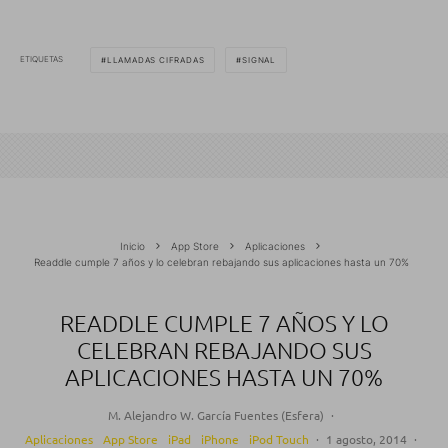
ETIQUETAS
LLAMADAS CIFRADAS
SIGNAL
Inicio
App Store
Aplicaciones
Readdle cumple 7 años y lo celebran rebajando sus aplicaciones hasta un 70%
READDLE CUMPLE 7 AÑOS Y LO
CELEBRAN REBAJANDO SUS
APLICACIONES HASTA UN 70%
M. Alejandro W. García Fuentes (Esfera)
·
Aplicaciones
App Store
iPad
iPhone
iPod Touch
·
1 agosto, 2014
·