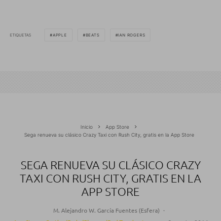
ETIQUETAS
APPLE
BEATS
IAN ROGERS
Inicio
App Store
Sega renueva su clásico Crazy Taxi con Rush City, gratis en la App Store
SEGA RENUEVA SU CLÁSICO CRAZY
TAXI CON RUSH CITY, GRATIS EN LA
APP STORE
M. Alejandro W. García Fuentes (Esfera)
·