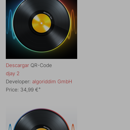
Descargar
QR-Code
‎djay 2
Developer:
algoriddim GmbH
+
Price:
34,99 €