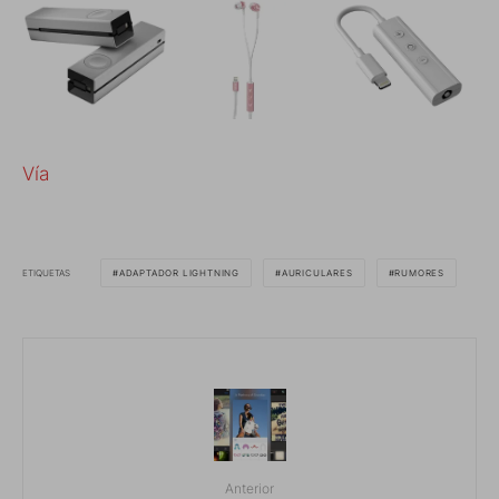
Vía
ETIQUETAS
ADAPTADOR LIGHTNING
AURICULARES
RUMORES
Anterior