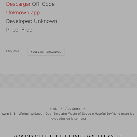
Descargar
QR-Code
Unknown app
Developer:
Unknown
Price:
Free
ETIQUETAS
JUEGOS REBAJADOS
Inicio
App Store
Warp Shift, Lifeline: Whiteout, Goat Simulator Waste of Space o Hatoful Boyfriend entre las
novedades de la semana
WARP SHIFT, LIFELINE: WHITEOUT,