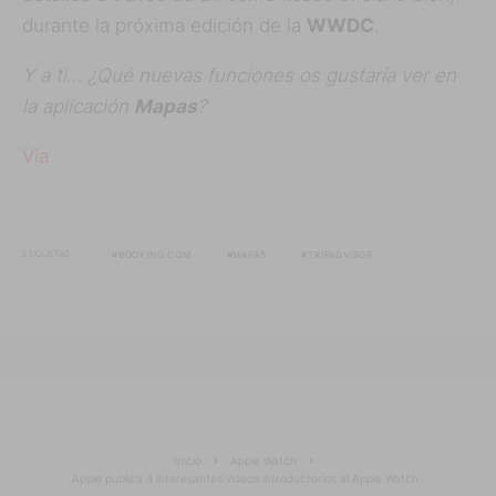
durante la próxima edición de la
WWDC
.
Y a ti… ¿Qué nuevas funciones os gustaría ver en
la aplicación
Mapas
?
Vía
ETIQUETAS
BOOKING.COM
MAPAS
TRIPADVISOR
Inicio
Apple Watch
Apple publica 4 interesantes vídeos introductorios al Apple Watch