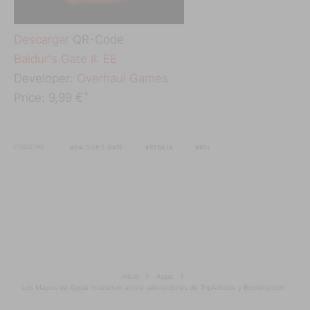
Descargar
QR-Code
‎Baldur's Gate II: EE
Developer:
Overhaul Games
+
Price:
9,99 €
ETIQUETAS
BALDUR'S GATE
REBAJA
ROL
Inicio
Apps
Los Mapas de Apple muestran ahora valoraciones de TripAdvisor y Booking.com