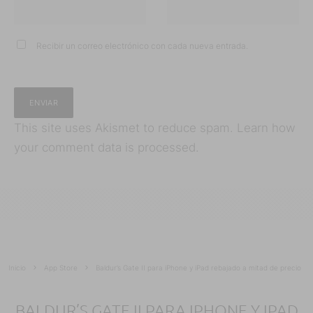
Recibir un correo electrónico con cada nueva entrada.
This site uses Akismet to reduce spam.
Learn how
your comment data is processed.
Inicio
App Store
Baldur’s Gate II para iPhone y iPad rebajado a mitad de precio
BALDUR’S GATE II PARA IPHONE Y IPAD