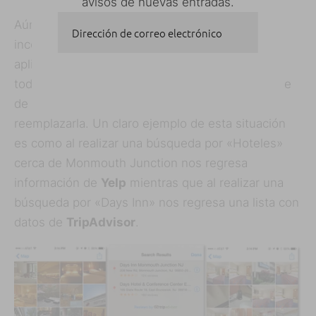
avisos de nuevas entradas.
Dirección de correo electrónico
Aún no se ha sabe cómo es que Apple
incorporará la inclusión de estos
servicios
a su
aplicación de
Mapas
, sin embargo se cree que
SUSCRIBIRSE
toda esta
información
serviría como una especie
de complemento a la actual sin llegar a
reemplazarla. Un claro ejemplo de esta situación
es como al realizar una búsqueda por «Hoteles»
cerca de Monmouth Junction nos regresa
información de
Yelp
mientras que al realizar una
búsqueda por «Days Inn» nos regresa una lista con
datos de
TripAdvisor
.