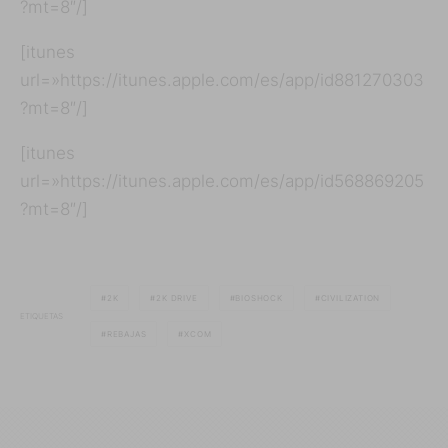
?mt=8″/]
[itunes
url=»https://itunes.apple.com/es/app/id881270303
?mt=8″/]
[itunes
url=»https://itunes.apple.com/es/app/id568869205
?mt=8″/]
2K
2K DRIVE
BIOSHOCK
CIVILIZATION
ETIQUETAS
REBAJAS
XCOM