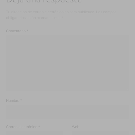
Tu dirección de correo electrónico no será publicada.
Los campos
obligatorios están marcados con
*
Comentario
*
Nombre
*
Correo electrónico
*
Web