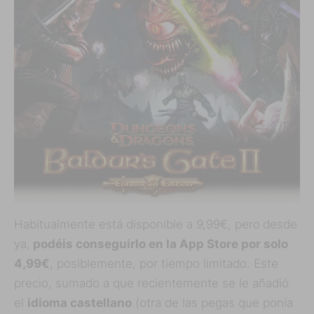
Habitualmente está disponible a 9,99€, pero
desde
ya,
podéis conseguirlo en la App Store por solo
4,99€
, posiblemente, por tiempo limitado. Este
precio, sumado a que recientemente se le añadió
el
idioma castellano
(otra de las pegas que ponía