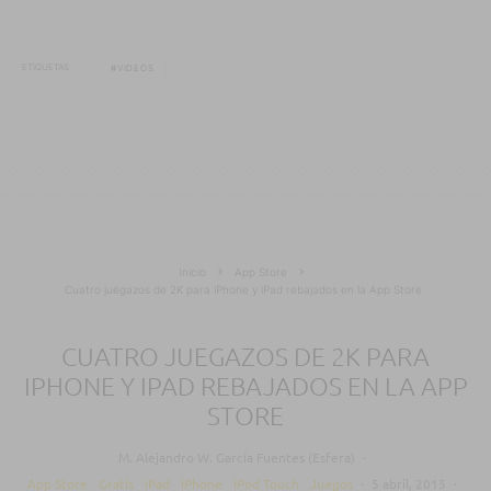
ETIQUETAS
VIDEOS
Inicio
App Store
Cuatro juegazos de 2K para iPhone y iPad rebajados en la App Store
CUATRO JUEGAZOS DE 2K PARA
IPHONE Y IPAD REBAJADOS EN LA APP
STORE
M. Alejandro W. García Fuentes (Esfera)
·
App Store
Gratis
iPad
iPhone
iPod Touch
Juegos
·
5 abril, 2015
·