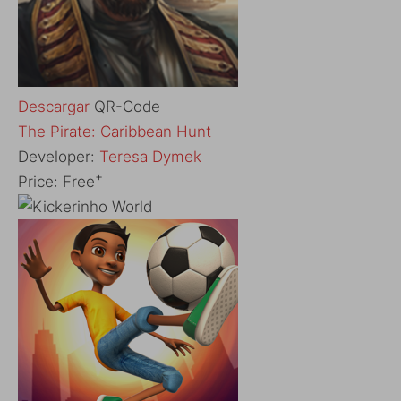
Descargar
QR-Code
‎The Pirate: Caribbean Hunt
Developer:
Teresa Dymek
+
Price:
Free