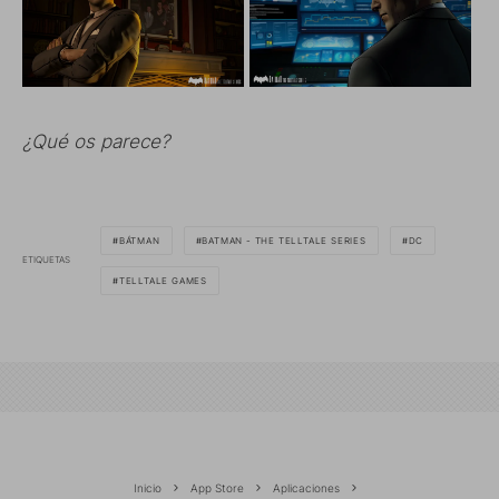
¿Qué os parece?
BÁTMAN
BATMAN - THE TELLTALE SERIES
DC
ETIQUETAS
TELLTALE GAMES
Inicio
App Store
Aplicaciones