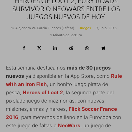
HEROES OF LOOT 2, FURY ROADS
SURVIVOR O NEOWARS ENTRE LOS
JUEGOS NUEVOS DE HOY
M. Alejandro W. García Fuentes (Esfera)
·
Juegos
·
9 junio, 2016
·
1 Minuto de lectura
Esta semana destacamos
más de 30 juegos
nuevos
ya disponible en la App Store, como
Rule
with an Iron Fish
, un bonito juego pirata de
pesca,
Heroes of Loot 2
, la segunda parte del
pixelado juego de mazmorras, con nuevas
misiones, armas y héroes,
Flick Soccer France
2016
, para meternos de lleno en la Eurocopa con
este juego de faltas o
NeoWars
, un juego de