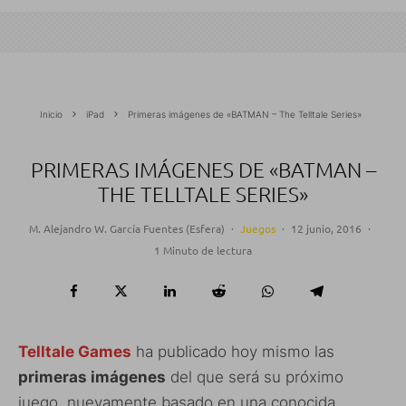
Inicio
iPad
Primeras imágenes de «BATMAN – The Telltale Series»
PRIMERAS IMÁGENES DE «BATMAN –
THE TELLTALE SERIES»
M. Alejandro W. García Fuentes (Esfera)
·
Juegos
·
12 junio, 2016
·
1 Minuto de lectura
Telltale Games
ha publicado hoy mismo las
primeras imágenes
del que será su próximo
juego, nuevamente basado en una conocida