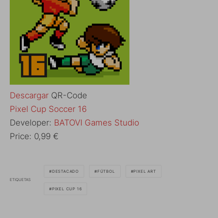
Descargar
QR-Code
‎Pixel Cup Soccer 16
Developer:
BATOVI Games Studio
Price:
0,99 €
DESTACADO
FÚTBOL
PIXEL ART
ETIQUETAS
PIXEL CUP 16