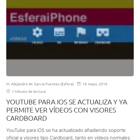
M. Alejandro W. García Fuentes (Esfera)
16 mayo, 2016
1 Minuto de lectura
YOUTUBE PARA IOS SE ACTUALIZA Y YA
PERMITE VER VÍDEOS CON VISORES
CARDBOARD
YouTube para iOS se ha actualizado añadiendo soporte
oficial a visores tipo Cardboard, tanto en vídeos normales