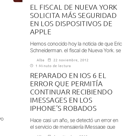
EL FISCAL DE NUEVA YORK
SOLICITA MÁS SEGURIDAD
EN LOS DISPOSITIVOS DE
APPLE
Hemos conocido hoy la noticia de que Eric
Schneiderman, el fiscal de Nueva York, se
ha comunicado directamente con los...
Alba
22 noviembre, 2012
1 Minuto de lectura
REPARADO EN IOS 6 EL
ERROR QUE PERMITÍA
CONTINUAR RECIBIENDO
IMESSAGES EN LOS
IPHONE’S ROBADOS
vo
Hace casi un año, se detectó un error en
el servicio de mensajería iMessage que
provocaba que los iPhone’s robados...