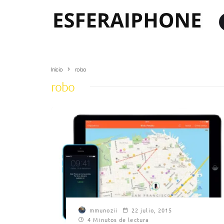
Inicio
robo
robo
mmunozii
22 julio, 2015
4 Minutos de lectura