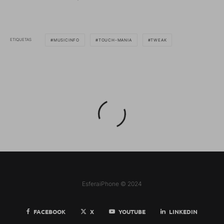
ETIQUETAS
MUSICINFO
TOUCH-MANIA
TWEAK
EsferaiPhone © 2024
FACEBOOK
X
YOUTUBE
LINKEDIN