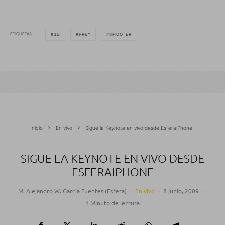
ETIQUETAS
3D
PREY
SHOOTER
Inicio
En vivo
Sigue la Keynote en vivo desde EsferaiPhone
SIGUE LA KEYNOTE EN VIVO DESDE
ESFERAIPHONE
M. Alejandro W. García Fuentes (Esfera)
·
En vivo
·
8 junio, 2009
·
1 Minuto de lectura