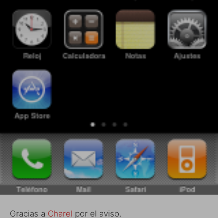
Gracias a
Charel
por el aviso.