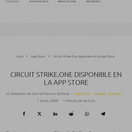
ETIQUETAS
IPHONE MINI
MINI IPHONE
RUMORES
Inicio
App Store
Circuit Strike.One disponible en la App Store
CIRCUIT STRIKE.ONE DISPONIBLE EN
LA APP STORE
M. Alejandro W. García Fuentes (Esfera)
·
App Store
Juegos
Noticias
·
7 junio, 2009
·
1 Minuto de lectura