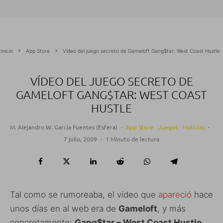
Inicio
App Store
Vídeo del juego secreto de Gameloft Gang$tar: West Coast Hustle
VÍDEO DEL JUEGO SECRETO DE
GAMELOFT GANG$TAR: WEST COAST
HUSTLE
M. Alejandro W. García Fuentes (Esfera)
·
App Store
Juegos
Noticias
·
7 julio, 2009
·
1 Minuto de lectura
Tal como se rumoreaba, el vídeo que
apareció
hace
unos días en al web era de
Gameloft
, y más
concretamente:
Gang$tar – West Coast Hustle
,