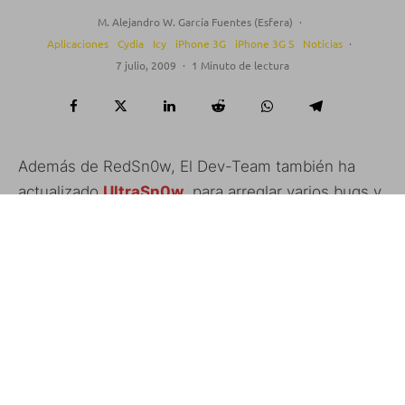
M. Alejandro W. García Fuentes (Esfera)
·
Aplicaciones
Cydia
Icy
iPhone 3G
iPhone 3G S
Noticias
·
7 julio, 2009
·
1 Minuto de lectura
Además de RedSn0w, El Dev-Team también ha
actualizado
UltraSn0w
, para arreglar varios bugs y
hacerlo más compatible con el iPhone 3GS.