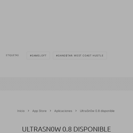
ETIQUETAS
GAMELOFT
GANG$TAR: WEST COAST HUSTLE
Inicio
App Store
Aplicaciones
UltraSn0w 0.8 disponible
ULTRASN0W 0.8 DISPONIBLE