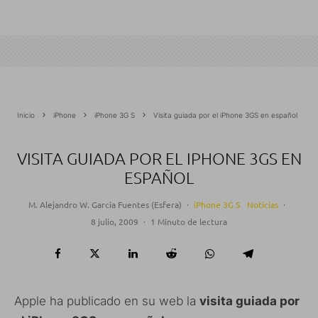
Inicio
iPhone
iPhone 3G S
Visita guiada por el iPhone 3GS en español
VISITA GUIADA POR EL IPHONE 3GS EN
ESPAÑOL
M. Alejandro W. García Fuentes (Esfera)
·
iPhone 3G S
Noticias
·
8 julio, 2009
·
1 Minuto de lectura
Apple ha publicado en su web la
visita guiada por