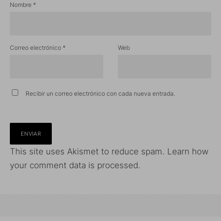
Nombre
*
Correo electrónico
*
Web
Recibir un correo electrónico con cada nueva entrada.
This site uses Akismet to reduce spam.
Learn how
your comment data is processed.