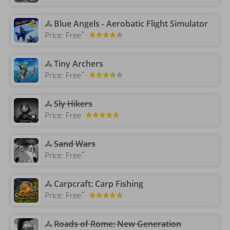
‎Blue Angels - Aerobatic Flight Simulator
+
Price:
Free
‎Tiny Archers
+
Price:
Free
Sly Hikers
Price:
Free
Sand Wars
+
Price:
Free
‎Carpcraft: Carp Fishing
+
Price:
Free
Roads of Rome: New Generation