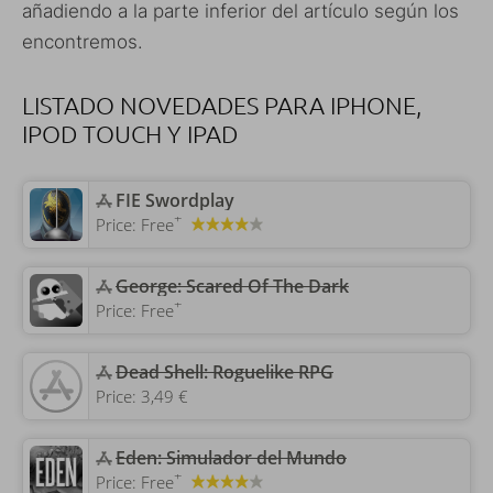
añadiendo a la parte inferior del artículo según los
encontremos.
LISTADO NOVEDADES PARA IPHONE,
IPOD TOUCH Y IPAD
‎FIE Swordplay
+
Price:
Free
George: Scared Of The Dark
+
Price:
Free
‎Dead Shell: Roguelike RPG
Price:
3,49 €
‎Eden: Simulador del Mundo
+
Price:
Free