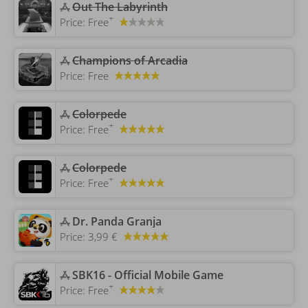
‎Out The Labyrinth
+
Price:
Free
Champions of Arcadia
Price:
Free
‎Colorpede
+
Price:
Free
‎Colorpede
+
Price:
Free
‎Dr. Panda Granja
Price:
3,99 €
‎SBK16 - Official Mobile Game
+
Price:
Free