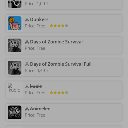
Price:
1,09 €
‎Dunkers
+
Price:
Free
Days of Zombie Survival
Price:
Free
Days of Zombie Survival Full
Price:
4,49 €
‎kubic
+
Price:
Free
‎Animelee
Price:
Free