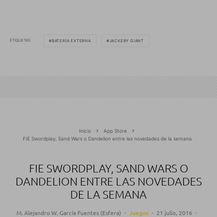
ETIQUETAS
BATERÍA EXTERNA
JACKERY GIANT
Inicio
App Store
FIE Swordplay, Sand Wars o Dandelion entre las novedades de la semana
FIE SWORDPLAY, SAND WARS O
DANDELION ENTRE LAS NOVEDADES
DE LA SEMANA
M. Alejandro W. García Fuentes (Esfera)
·
Juegos
·
21 julio, 2016
·