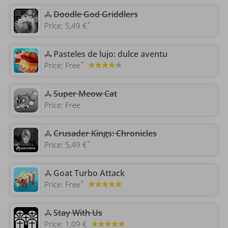
Doodle God Griddlers
+
Price:
5,49 €
‎Pasteles de lujo: dulce aventu
+
Price:
Free
Super Meow Cat
Price:
Free
Crusader Kings: Chronicles
+
Price:
5,49 €
‎Goat Turbo Attack
+
Price:
Free
Stay With Us
Price:
1,09 €