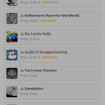
Price:
5,49 €
ReRunners: Race for the World
+
Price:
Free
‎No Limits Rally
Price:
0,99 €
‎Guild of Dungeoneering
Price:
6,99 €
‎Turn your Destiny
+
Price:
Free
Dandelion'
Price:
Free