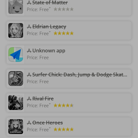
State of Matter
+
Price:
Free
Eldrian Legacy
+
Price:
Free
Unknown app
Price:
Free
‎Surfer Chick: Dash, Jump & Dodge Skate 3D Action
Price:
Free
Rival Fire
+
Price:
Free
Once Heroes
+
Price:
Free