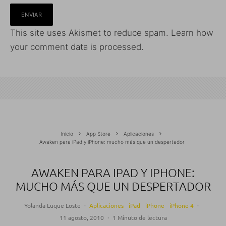
This site uses Akismet to reduce spam.
Learn how
your comment data is processed.
Inicio
App Store
Aplicaciones
Awaken para iPad y iPhone: mucho más que un despertador
AWAKEN PARA IPAD Y IPHONE:
MUCHO MÁS QUE UN DESPERTADOR
Yolanda Luque Loste
·
Aplicaciones
iPad
iPhone
iPhone 4
·
11 agosto, 2010
·
1 Minuto de lectura