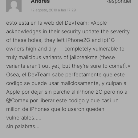
Andres
Responder
12 agosto, 2010 a las 17:29
esto esta en la web del DevTeam: «Apple
acknowledges in their security update the severity
of these holes, they left iPhone2G and ipt1G
owners high and dry — completely vulnerable to
truly malicious variants of jailbreakme (these
variants aren’t out yet, but they’re sure to come!).»
Osea, el DevTeam sabe perfectamente que este
codigo se puede usar maliciosamente, y culpan a
Apple por dejar sin parche al iPhone 2G pero no a
@Comex por liberar este codigo y que casi un
millon de iPhones que lo usaron queden
vulnerables…..
sin palabras…